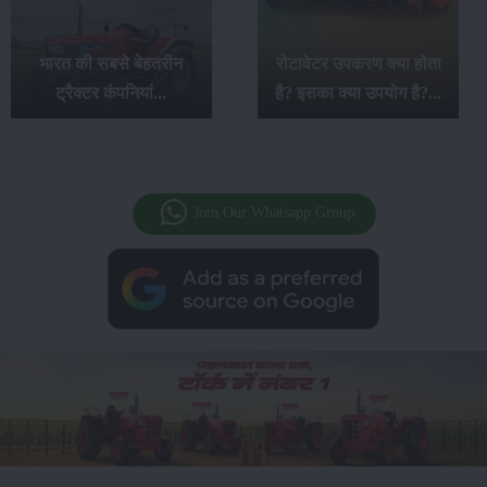
महिंद्रा ओजा सीरीज के 7
रोटावेटर उपकरण क्या होता
बेहतरीन ट्रैक्टर: खेती के
है? इसका क्या उपयोग है?...
लिए कमाल के विकल्प...
Join Our Whatsapp Group