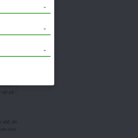
 है, जिससे
ी है। इसकी
साइज के हैं
ं में अच्छी
 कारण इसमें
आवश्यकता न
 नहीं होते।
क्ट बॉडी और
जो कम लागत,