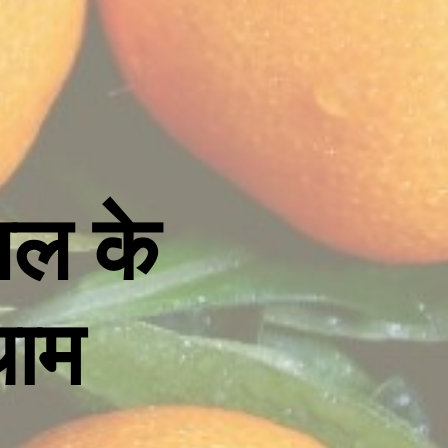
सल के
थाम