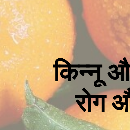
किन्नू 
रोग 