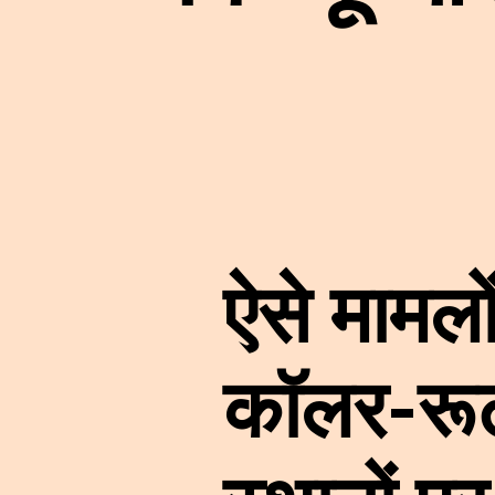
ऐसे मामलो
कॉलर-रूट