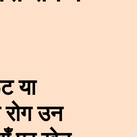
ूट या
े रोग उन