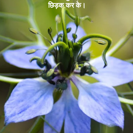
छिड़क कर के।