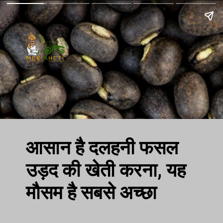
आसान है दलहनी फसल
उड़द की खेती करना, यह
मौसम है सबसे अच्छा