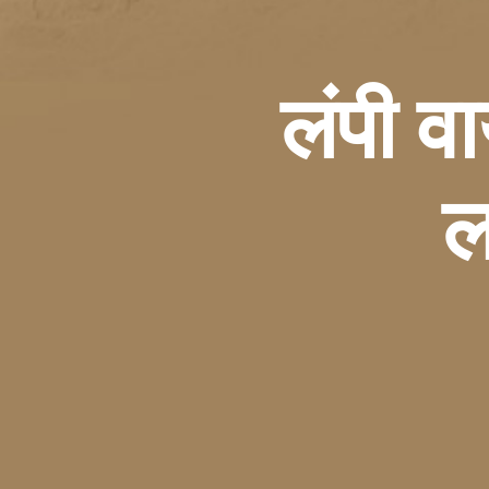
लंपी व
ल