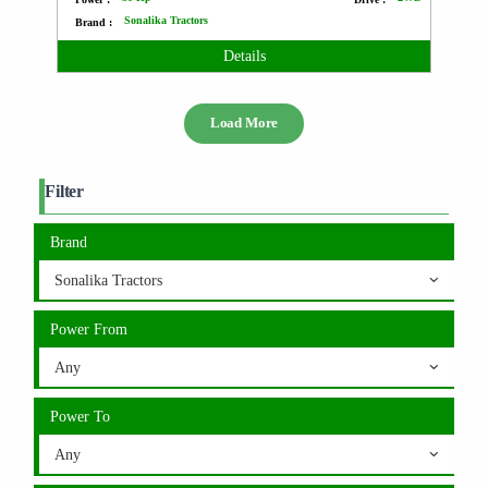
Sonalika Tractors
Brand :
Details
Load More
Filter
Brand
Sonalika Tractors
Power From
Any
Power To
Any