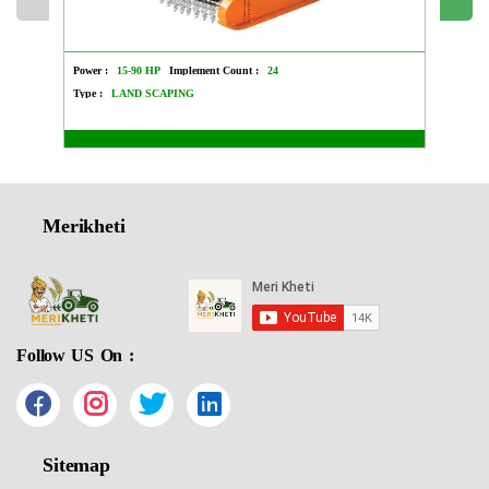
Power :
15-90 HP
Implement Count :
24
Power :
Type :
LAND SCAPING
Type :
Merikheti
Follow US On :
Sitemap