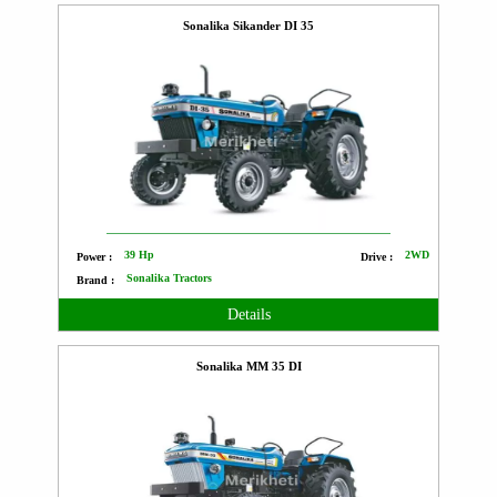
Sonalika Sikander DI 35
39 Hp
2WD
Power :
Drive :
Sonalika Tractors
Brand :
Details
Sonalika MM 35 DI