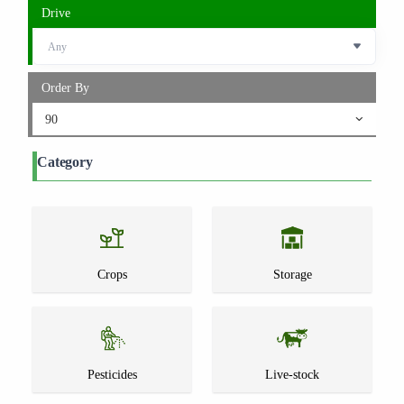
Drive
Order By
90
Category
Crops
Storage
Pesticides
Live-stock