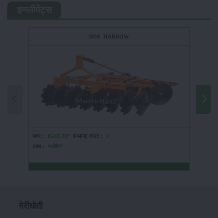
इम्प्लीमेंट्स
DISC HARROW
पावर :
15-135 HP
इम्प्लीमेंट काउंट :
1
पावर :
टाइप :
पलोहिन्ग
टाइप :
मेरीखेती