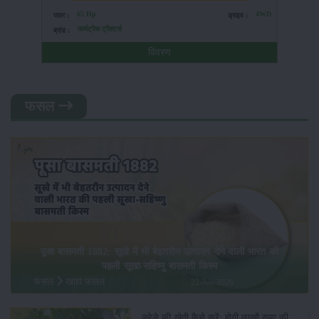
65 Hp
4WD
पावर :
ड्राइव :
पावर :
फार्मट्रैक ट्रैक्टर्स
ब्रांड :
ब्रांड 
विवरण
फसल
पूसा बासमती 1882: सूखे में भी बेहतरीन उत्पादन देने वाली भारत की
पहली सूखा-सहिष्णु बासमती किस्म
फसल
खाद्य फसल
22-Jun-2026
करेले की खेती कैसे करें: होगी लाखों रुपए की