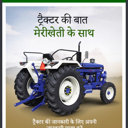
भारत की 10 प्रमुख देशी गायों की नस्लें: जानें विशेषताएं, दूध उत्पादन
क्षमता और पालन के फायदे
पशुपालन
पशुपालन
13-Jul-2026
मानसून में पशुओं की देखभाल: बारिश के मौसम में
इन उपायों से रखें मवेशियों को स्वस्थ
09-Jul-2026
देशी बनाम विदेशी गाय: कौन है बेहतर और कैसे करें
सही पहचान?
03-Jul-2026
बिजनेस आइडिया: ये 5 कृषि व्यवसाय देंगे बंपर
मुनाफा
14-May-2026
कम खर्च में तैयार करें पशुओं का पौष्टिक चारा, दूध