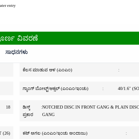
ater entry
ೂರ್ಣ ವಿವರಣೆ
ಸಾಧನಗಳು
ಕೆಲಸ ಮಾಡುವ ಆಳ (ಎಂಎಂ)
:
ಗ್ಯಾಂಗ್ ಬೋಲ್ಟ್/ಆಕ್ಸಲ್ (ಎಂಎಂ/ಇಂಚು)
:
40/1.6'' (
18
ಡಿಸ್ಕ್
:
NOTCHED DISC IN FRONT GANG & PLAIN DISC
ಪ್ರಕಾರ
GANG
T (26)
ಕಟ್ ಅಗಲ (ಎಂಎಂ/ಇಂಚು ಅಂದಾಜು)
: