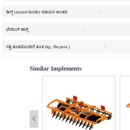
ಡಿಸ್ಕ್ (ಎಂಎಂ/ಇಂಚು) ನಡುವಿನ ಅಂತರ
:
ಬೇರಿಂಗ್ ಹಬ್ಸ್
:
ಸತ್ತ ತೂಕದೊಂದಿಗೆ ತೂಕ (kg ./lbs.prox.)
:
Similar Implements