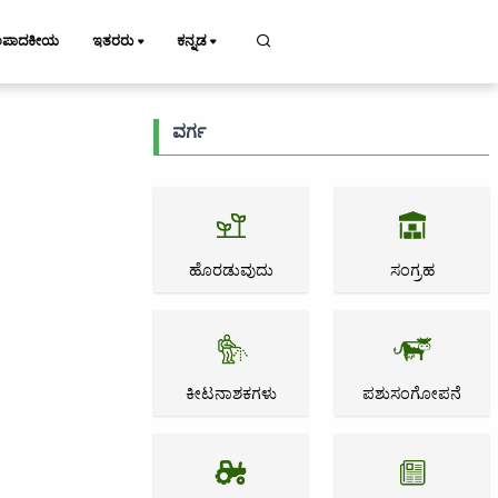
ಂಪಾದಕೀಯ
ಇತರರು
ಕನ್ನಡ
ವರ್ಗ
ಹೊರಡುವುದು
ಸಂಗ್ರಹ
ಕೀಟನಾಶಕಗಳು
ಪಶುಸಂಗೋಪನೆ