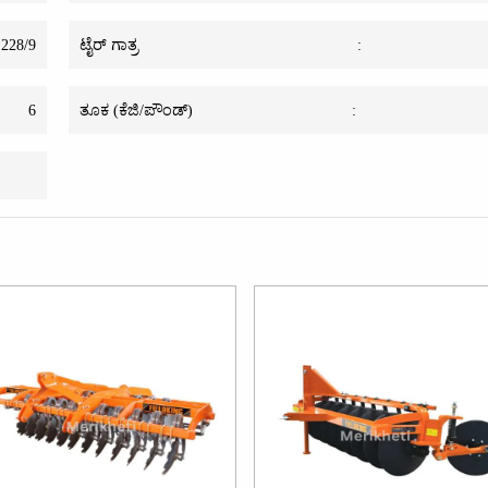
228/9
ಟೈರ್ ಗಾತ್ರ
:
6
ತೂಕ (ಕೆಜಿ/ಪೌಂಡ್)
: