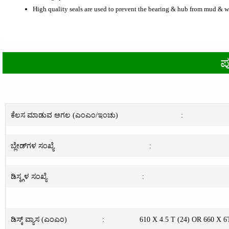
High quality seals are used to prevent the bearing & hub from mud & w
ಪ
ಕೆಲಸ ಮಾಡುವ ಅಗಲ (ಎಂಎಂ/ಇಂಚು)
:
ಬ್ಲೇಡ್‌ಗಳ ಸಂಖ್ಯೆ
:
ಡಿಸ್ಕ್ಗಳ ಸಂಖ್ಯೆ
:
ಡಿಸ್ಕ್ ವ್ಯಾಸ (ಎಂಎಂ)
:
610 X 4.5 T (24) OR 660 X 6