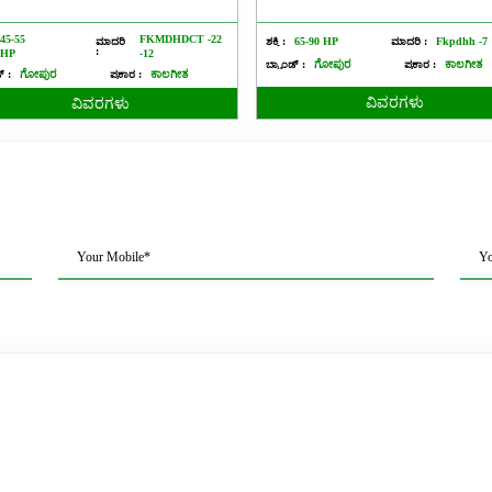
45-55
FKMDHDCT -22
ಮಾದರಿ
ಶಕ್ತಿ :
65-90 HP
ಮಾದರಿ :
Fkpdhh -7
:
HP
-12
ಬ್ರ್ಯಾಂಡ್ :
ಗೋಪುರ
ಪ್ರಕಾರ :
ಕಾಲಗೀತ
ಡ್ :
ಗೋಪುರ
ಪ್ರಕಾರ :
ಕಾಲಗೀತ
ವಿವರಗಳು
ವಿವರಗಳು
Your Mobile*
Yo