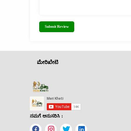
Submit Review
ಮೇರಿಖೇಟಿ
ನಮಗೆ ಅನುಸರಿಸಿ :