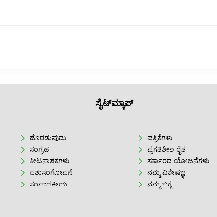
ಸೈಟ್‌ಮ್ಯಾಪ್
ಹೊರಡುವುದು
ಪತ್ರಿಕೆಗಳು
ಸಂಗ್ರಹ
ಪ್ರಗತಿಶೀಲ ರೈತ
ಕೀಟನಾಶಕಗಳು
ಸರ್ಕಾರದ ಯೋಜನೆಗಳು
ಪಶುಸಂಗೋಪನೆ
ನಮ್ಮ ವಿಶೇಷಜ್ಞ
ಸಂಪಾದಕೀಯ
ನಮ್ಮ ಬಗ್ಗೆ