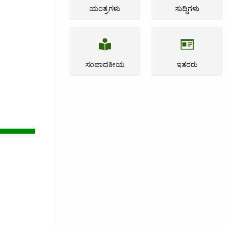
ಯಂತ್ರಗಳು
ಸುದ್ದಿಗಳು
ಸಂಪಾದಕೀಯ
ಇತರರು