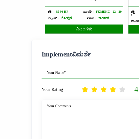
ಶಕ್ತಿ :
65-90 HP
ಮಾದರಿ :
FKMDHC - 22 - 20
ಶಕ್ತಿ
:
ಬ್ರ್ಯಾಂಡ್ :
ಗೋಪುರ
ಪ್ರಕಾರ :
ಕಾಲಗೀತ
ಬ್ರ್ಯಾಂ
ವಿವರಗಳು
Implementವಿಮರ್ಶೆ
Your Name*
4
Your Rating
Your Comments