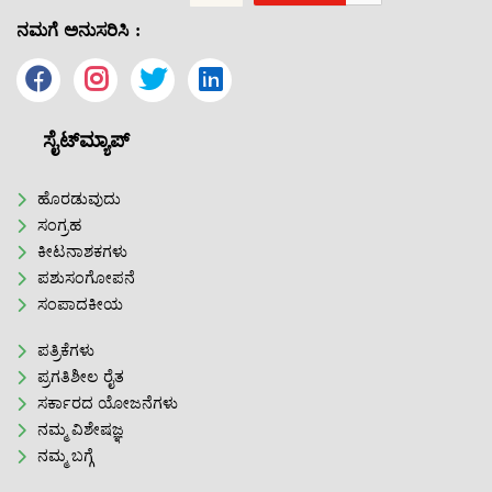
ನಮಗೆ ಅನುಸರಿಸಿ :
ಸೈಟ್‌ಮ್ಯಾಪ್
ಹೊರಡುವುದು
ಸಂಗ್ರಹ
ಕೀಟನಾಶಕಗಳು
ಪಶುಸಂಗೋಪನೆ
ಸಂಪಾದಕೀಯ
ಪತ್ರಿಕೆಗಳು
ಪ್ರಗತಿಶೀಲ ರೈತ
ಸರ್ಕಾರದ ಯೋಜನೆಗಳು
ನಮ್ಮ ವಿಶೇಷಜ್ಞ
ನಮ್ಮ ಬಗ್ಗೆ