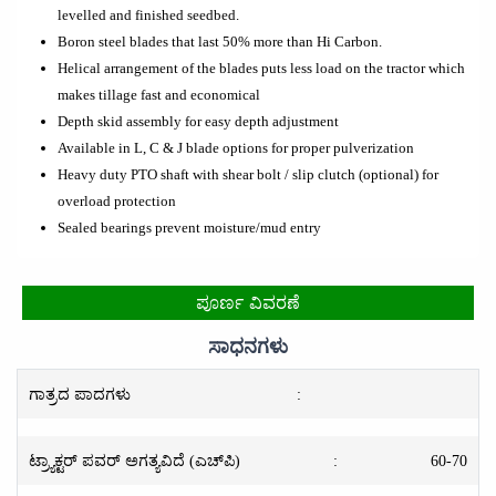
levelled and finished seedbed.
Boron steel blades that last 50% more than Hi Carbon.
Helical arrangement of the blades puts less load on the tractor which
makes tillage fast and economical
Depth skid assembly for easy depth adjustment
Available in L, C & J blade options for proper pulverization
Heavy duty PTO shaft with shear bolt / slip clutch (optional) for
overload protection
Sealed bearings prevent moisture/mud entry
ಪೂರ್ಣ ವಿವರಣೆ
ಸಾಧನಗಳು
ಗಾತ್ರದ ಪಾದಗಳು
:
ಟ್ರ್ಯಾಕ್ಟರ್ ಪವರ್ ಅಗತ್ಯವಿದೆ (ಎಚ್‌ಪಿ)
:
60-70