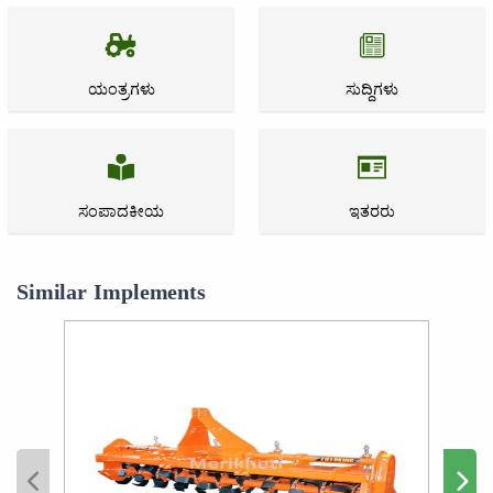
ಯಂತ್ರಗಳು
ಸುದ್ದಿಗಳು
ಸಂಪಾದಕೀಯ
ಇತರರು
Similar Implements