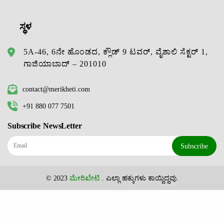
ಸ್ಥಳ
5A-46, 6ನೇ ಹೊಂಡದ, ಕ್ಲೌಡ್ 9 ಟವರ್, ವೈಶಾಲಿ ಸೆಕ್ಟರ್ 1,
ಗಾಜಿಯಾಬಾದ್ – 201010
contact@merikheti.com
+91 880 077 7501
Subscribe NewsLetter
Subscribe
© 2023
ಮೇರಿಖೇಟಿ
. ಎಲ್ಲಾ ಹಕ್ಕುಗಳು ಕಾಯ್ದಿದ್ದವು.