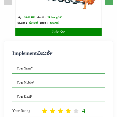
ಶಕ್ತಿ :
50-60 HP
ಮಾದರಿ :
Fkdrtmg-200
ಶಕ್ತಿ :
3
ಬ್ರ್ಯಾಂಡ್ :
ಗೋಪುರ
ಪ್ರಕಾರ :
ಕಾಲಗೀತ
ಬ್ರ್ಯಾಂಡ್ 
ವಿವರಗಳು
Implementವಿಮರ್ಶೆ
Your Name*
Your Mobile*
Your Email*
4
Your Rating