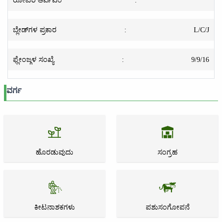
ಬ್ಲೇಡ್‌ಗಳ ಪ್ರಕಾರ
:
L/C/J
ಫ್ಲೇಂಜ್ಗಳ ಸಂಖ್ಯೆ
:
9/9/16
ವರ್ಗ
ಹೊರಡುವುದು
ಸಂಗ್ರಹ
ಕೀಟನಾಶಕಗಳು
ಪಶುಸಂಗೋಪನೆ