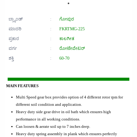
ಬ್ರ್ಯಾಂಡ್
:
ಗೋಪುರ
ಮಾದರಿ
:
FKRTMG-225
ಪ್ರಕಾರ
:
ಕಾಲಗೀತ
ವರ್ಗ
:
ರೋಟೇವೇಟರ್
ಶಕ್ತಿ
:
60-70
MAIN FEATURES
Multi Speed gear box provides option of 4 different rotor rpm for
different soil condition and application.
Heavy duty side gear drive in oil bath which ensures high
performance in all working conditions.
Can loosen & aerate soil up to 7 inches deep.
Heavy duty spring assembly in plank which ensures perfectly