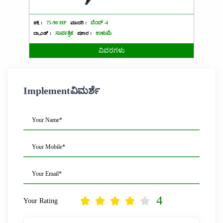
ಶಕ್ತಿ :
75-90 HP
ಮಾದರಿ :
ಬೆಂಬ್ -4
ಶಕ್ತಿ :
4
ಬ್ರ್ಯಾಂಡ್ :
ಸಾರ್ವತ್ರಿಕ
ಪ್ರಕಾರ :
ಉಳುಮೆ
ಬ್ರ್ಯಾಂಡ್ 
ವಿವರಗಳು
Implementವಿಮರ್ಶೆ
Your Name*
Your Mobile*
Your Email*
4
Your Rating