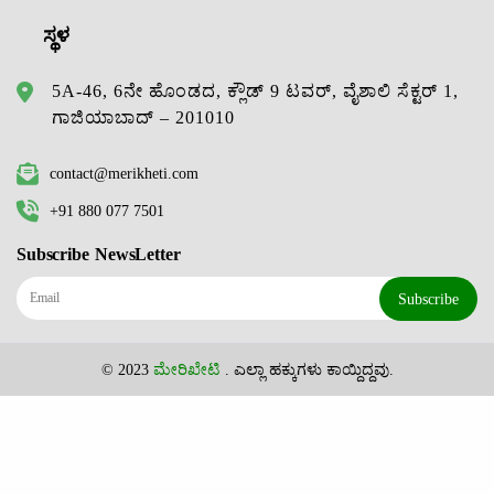
ಸ್ಥಳ
5A-46, 6ನೇ ಹೊಂಡದ, ಕ್ಲೌಡ್ 9 ಟವರ್, ವೈಶಾಲಿ ಸೆಕ್ಟರ್ 1,
ಗಾಜಿಯಾಬಾದ್ – 201010
contact@merikheti.com
+91 880 077 7501
Subscribe NewsLetter
Subscribe
© 2023
ಮೇರಿಖೇಟಿ
. ಎಲ್ಲಾ ಹಕ್ಕುಗಳು ಕಾಯ್ದಿದ್ದವು.