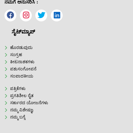
ನಮಗೆ ಅನುಸರಿಸಿ :
ಸೈಟ್‌ಮ್ಯಾಪ್
ಹೊರಡುವುದು
ಸಂಗ್ರಹ
ಕೀಟನಾಶಕಗಳು
ಪಶುಸಂಗೋಪನೆ
ಸಂಪಾದಕೀಯ
ಪತ್ರಿಕೆಗಳು
ಪ್ರಗತಿಶೀಲ ರೈತ
ಸರ್ಕಾರದ ಯೋಜನೆಗಳು
ನಮ್ಮ ವಿಶೇಷಜ್ಞ
ನಮ್ಮ ಬಗ್ಗೆ