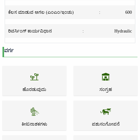
ಕೆಲಸ ಮಾಡುವ ಅಗಲ (ಎಂಎಂ/ಇಂಚು)
:
600
ರಿವರ್ಸಿಂಗ್ ಕಾರ್ಯವಿಧಾನ
:
Hydraulic
ವರ್ಗ
ಹೊರಡುವುದು
ಸಂಗ್ರಹ
ಕೀಟನಾಶಕಗಳು
ಪಶುಸಂಗೋಪನೆ