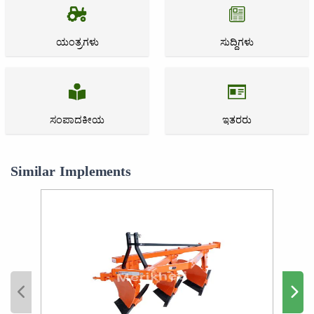
ಯಂತ್ರಗಳು
ಸುದ್ದಿಗಳು
ಸಂಪಾದಕೀಯ
ಇತರರು
Similar Implements