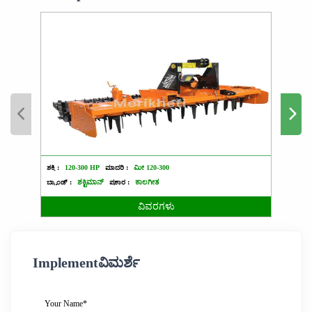
ಶಕ್ತಿ :
120-300 HP
ಮಾದರಿ :
ಮೀ 120-300
ಶಕ್ತಿ :
5
ಬ್ರ್ಯಾಂಡ್ :
ಶಕ್ಟಿಮಾನ್
ಪ್ರಕಾರ :
ಕಾಲಗೀತ
ಬ್ರ್ಯಾಂಡ್ 
ವಿವರಗಳು
Implementವಿಮರ್ಶೆ
Your Name*