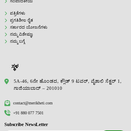
ಸಂಪಾದಕೀಯ
ಪತ್ರಿಕೆಗಳು
ಪ್ರಗತಿಶೀಲ ರೈತ
ಸರ್ಕಾರದ ಯೋಜನೆಗಳು
ನಮ್ಮ ವಿಶೇಷಜ್ಞ
ನಮ್ಮ ಬಗ್ಗೆ
ಸ್ಥಳ
5A-46, 6ನೇ ಹೊಂಡದ, ಕ್ಲೌಡ್ 9 ಟವರ್, ವೈಶಾಲಿ ಸೆಕ್ಟರ್ 1,
ಗಾಜಿಯಾಬಾದ್ – 201010
contact@merikheti.com
+91 880 077 7501
Subscribe NewsLetter