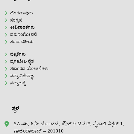
ಹೊರಡುವುದು
ಸಂಗ್ರಹ
ಕೀಟನಾಶಕಗಳು
ಪಶುಸಂಗೋಪನೆ
ಸಂಪಾದಕೀಯ
ಪತ್ರಿಕೆಗಳು
ಪ್ರಗತಿಶೀಲ ರೈತ
ಸರ್ಕಾರದ ಯೋಜನೆಗಳು
ನಮ್ಮ ವಿಶೇಷಜ್ಞ
ನಮ್ಮ ಬಗ್ಗೆ
ಸ್ಥಳ
5A-46, 6ನೇ ಹೊಂಡದ, ಕ್ಲೌಡ್ 9 ಟವರ್, ವೈಶಾಲಿ ಸೆಕ್ಟರ್ 1,
ಗಾಜಿಯಾಬಾದ್ – 201010