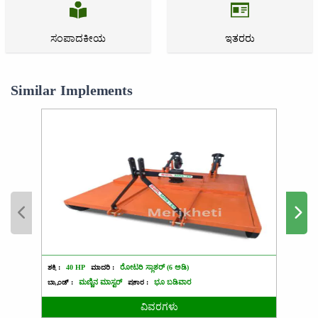
ಸಂಪಾದಕೀಯ
ಇತರರು
Similar Implements
45-
ಶಕ್ತಿ :
40 HP
ಮಾದರಿ :
ರೋಟರಿ ಸ್ಲಾಶರ್ (6 ಅಡಿ)
ಶಕ್ತಿ
50
:
ಬ್ರ್ಯಾಂಡ್ :
ಮಣ್ಣಿನ ಮಾಸ್ಟರ್
ಪ್ರಕಾರ :
ಭೂ ಬಡಿವಾರ
HP
ಬ್ರ್ಯಾಂಡ್ 
ವಿವರಗಳು