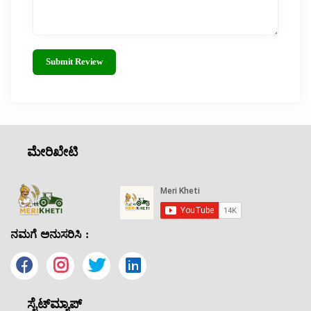
Submit Review
ಮೇರಿಖೇಟಿ
ನಮಗೆ ಅನುಸರಿಸಿ :
ಸೈಟ್‌ಮ್ಯಾಪ್