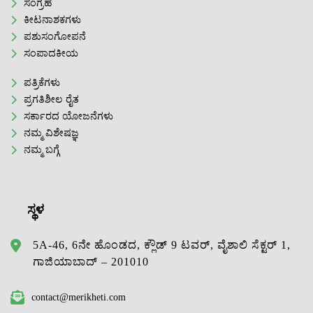
ಸಂಗ್ರಹ
ಕೀಟನಾಶಕಗಳು
ಪಶುಸಂಗೋಪನೆ
ಸಂಪಾದಕೀಯ
ಪತ್ರಿಕೆಗಳು
ಪ್ರಗತಿಶೀಲ ರೈತ
ಸರ್ಕಾರದ ಯೋಜನೆಗಳು
ನಮ್ಮ ವಿಶೇಷಜ್ಞ
ನಮ್ಮ ಬಗ್ಗೆ
ಸ್ಥಳ
5A-46, 6ನೇ ಹೊಂಡದ, ಕ್ಲೌಡ್ 9 ಟವರ್, ವೈಶಾಲಿ ಸೆಕ್ಟರ್ 1,
ಗಾಜಿಯಾಬಾದ್ – 201010
contact@merikheti.com