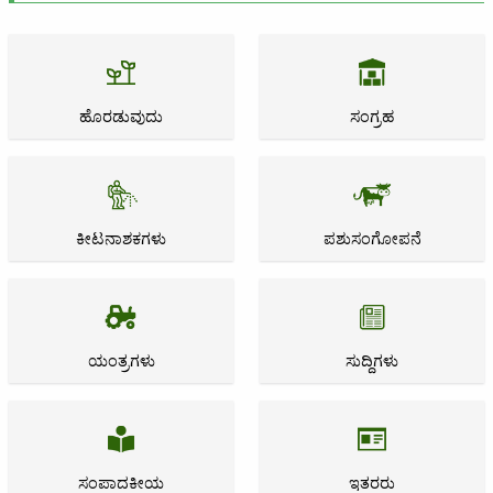
ಹೊರಡುವುದು
ಸಂಗ್ರಹ
ಕೀಟನಾಶಕಗಳು
ಪಶುಸಂಗೋಪನೆ
ಯಂತ್ರಗಳು
ಸುದ್ದಿಗಳು
ಸಂಪಾದಕೀಯ
ಇತರರು