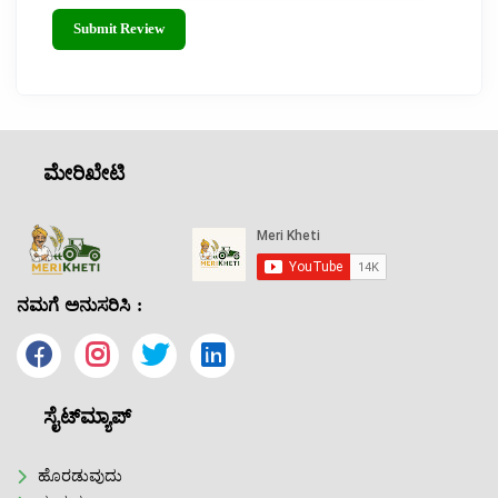
Submit Review
ಮೇರಿಖೇಟಿ
ನಮಗೆ ಅನುಸರಿಸಿ :
ಸೈಟ್‌ಮ್ಯಾಪ್
ಹೊರಡುವುದು