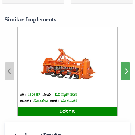
Similar Implements
ಶಕ್ತಿ :
18-20 HP
ಮಾದರಿ :
ಮಿನಿ ಸ್ಮಾರ್ಟ್ ಸರಣಿ
ಶಕ್ತಿ :
2
ಬ್ರ್ಯಾಂಡ್ :
ಸೋನಾಲಿಕಾ
ಪ್ರಕಾರ :
ಭೂ ತಯಾರಿಕೆ
ಬ್ರ್ಯಾಂಡ್ 
ವಿವರಗಳು