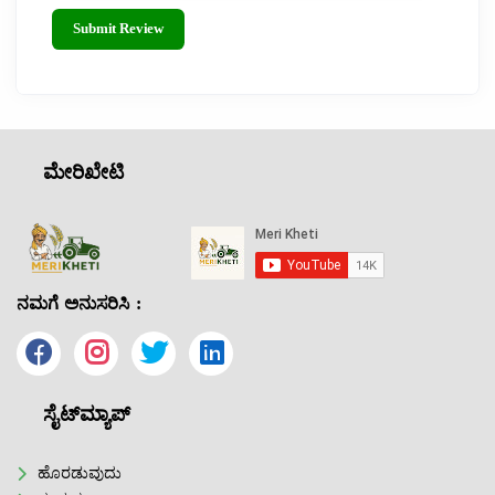
Submit Review
ಮೇರಿಖೇಟಿ
ನಮಗೆ ಅನುಸರಿಸಿ :
ಸೈಟ್‌ಮ್ಯಾಪ್
ಹೊರಡುವುದು