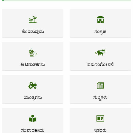
ಹೊರಡುವುದು
ಸಂಗ್ರಹ
ಕೀಟನಾಶಕಗಳು
ಪಶುಸಂಗೋಪನೆ
ಯಂತ್ರಗಳು
ಸುದ್ದಿಗಳು
ಸಂಪಾದಕೀಯ
ಇತರರು