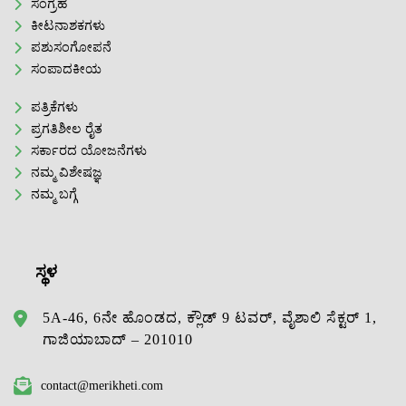
ಸಂಗ್ರಹ
ಕೀಟನಾಶಕಗಳು
ಪಶುಸಂಗೋಪನೆ
ಸಂಪಾದಕೀಯ
ಪತ್ರಿಕೆಗಳು
ಪ್ರಗತಿಶೀಲ ರೈತ
ಸರ್ಕಾರದ ಯೋಜನೆಗಳು
ನಮ್ಮ ವಿಶೇಷಜ್ಞ
ನಮ್ಮ ಬಗ್ಗೆ
ಸ್ಥಳ
5A-46, 6ನೇ ಹೊಂಡದ, ಕ್ಲೌಡ್ 9 ಟವರ್, ವೈಶಾಲಿ ಸೆಕ್ಟರ್ 1,
ಗಾಜಿಯಾಬಾದ್ – 201010
contact@merikheti.com