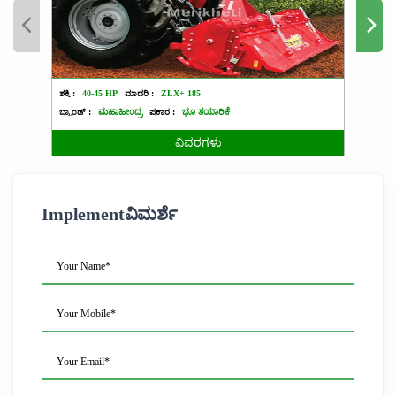
ಶಕ್ತಿ :
40-45 HP
ಮಾದರಿ :
ZLX+ 185
ಶಕ್ತಿ :
2
ಬ್ರ್ಯಾಂಡ್ :
ಮಹಾಹೀಂದ್ರ
ಪ್ರಕಾರ :
ಭೂ ತಯಾರಿಕೆ
ಬ್ರ್ಯಾಂಡ್ 
ವಿವರಗಳು
Implementವಿಮರ್ಶೆ
Your Name*
Your Mobile*
Your Email*