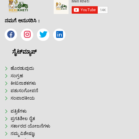
ನಮಗೆ ಅನುಸರಿಸಿ :
ಸೈಟ್‌ಮ್ಯಾಪ್
ಹೊರಡುವುದು
ಸಂಗ್ರಹ
ಕೀಟನಾಶಕಗಳು
ಪಶುಸಂಗೋಪನೆ
ಸಂಪಾದಕೀಯ
ಪತ್ರಿಕೆಗಳು
ಪ್ರಗತಿಶೀಲ ರೈತ
ಸರ್ಕಾರದ ಯೋಜನೆಗಳು
ನಮ್ಮ ವಿಶೇಷಜ್ಞ