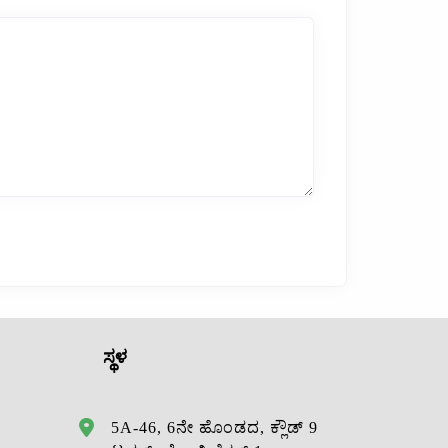
ಸ್ಥಳ
5A-46, 6ನೇ ಹೊಂಡದ, ಕ್ಲೌಡ್ 9