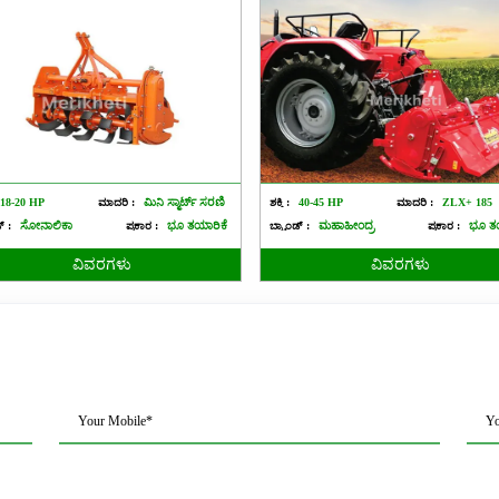
18-20 HP
ಮಾದರಿ :
ಮಿನಿ ಸ್ಮಾರ್ಟ್ ಸರಣಿ
ಶಕ್ತಿ :
40-45 HP
ಮಾದರಿ :
ZLX+ 185
ಡ್ :
ಸೋನಾಲಿಕಾ
ಪ್ರಕಾರ :
ಭೂ ತಯಾರಿಕೆ
ಬ್ರ್ಯಾಂಡ್ :
ಮಹಾಹೀಂದ್ರ
ಪ್ರಕಾರ :
ಭೂ ತಯ
ವಿವರಗಳು
ವಿವರಗಳು
Your Mobile*
Yo