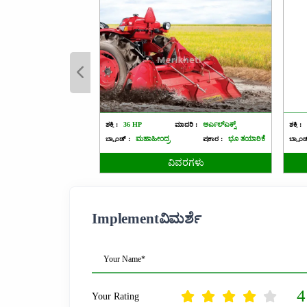
ಶಕ್ತಿ :
36 HP
ಮಾದರಿ :
ಆರ್ಎಲ್ಎಕ್ಸ್
ಶಕ್ತಿ :
ಬ್ರ್ಯಾಂಡ್ :
ಮಹಾಹೀಂದ್ರ
ಪ್ರಕಾರ :
ಭೂ ತಯಾರಿಕೆ
ಬ್ರ್ಯಾಂ
ವಿವರಗಳು
Implementವಿಮರ್ಶೆ
Your Name*
4
Your Rating