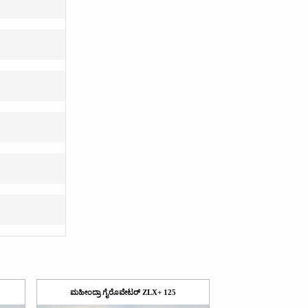
ಮಹೀಂದ್ರಾ ಗೈರೊವೇಟರ್ ZLX+ 125