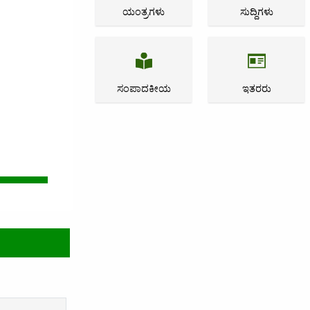
ಯಂತ್ರಗಳು
ಸುದ್ದಿಗಳು
ಸಂಪಾದಕೀಯ
ಇತರರು