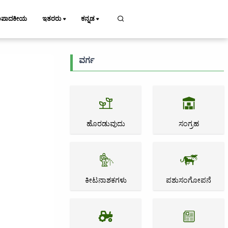
ಂಪಾದಕೀಯ
ಇತರರು
ಕನ್ನಡ
ವರ್ಗ
ಹೊರಡುವುದು
ಸಂಗ್ರಹ
ಕೀಟನಾಶಕಗಳು
ಪಶುಸಂಗೋಪನೆ