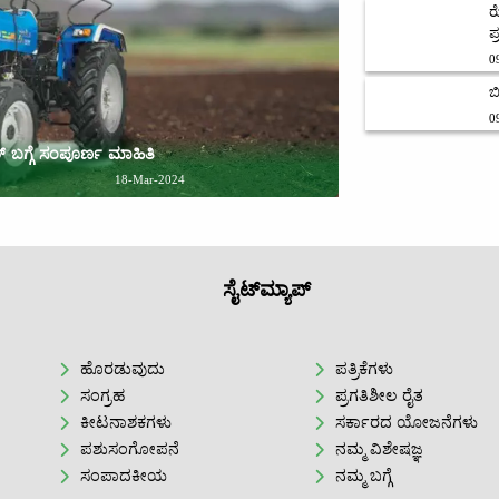
ಝ
ಪ
0
ಬ
0
್ ಬಗ್ಗೆ ಸಂಪೂರ್ಣ ಮಾಹಿತಿ
18-Mar-2024
ಸೈಟ್‌ಮ್ಯಾಪ್
ಹೊರಡುವುದು
ಪತ್ರಿಕೆಗಳು
ಸಂಗ್ರಹ
ಪ್ರಗತಿಶೀಲ ರೈತ
ಕೀಟನಾಶಕಗಳು
ಸರ್ಕಾರದ ಯೋಜನೆಗಳು
ಪಶುಸಂಗೋಪನೆ
ನಮ್ಮ ವಿಶೇಷಜ್ಞ
ಸಂಪಾದಕೀಯ
ನಮ್ಮ ಬಗ್ಗೆ