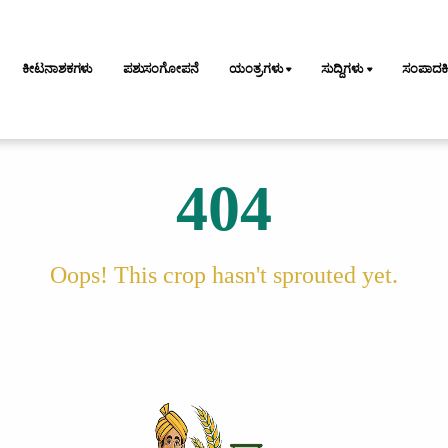
ಕೀಟನಾಶಕಗಳು
ಪಶುಸಂಗೋಪನೆ
ಯಂತ್ರಗಳು
ಸುದ್ದಿಗಳು
ಸಂಪಾದ
404
Oops! This crop hasn't sprouted yet.