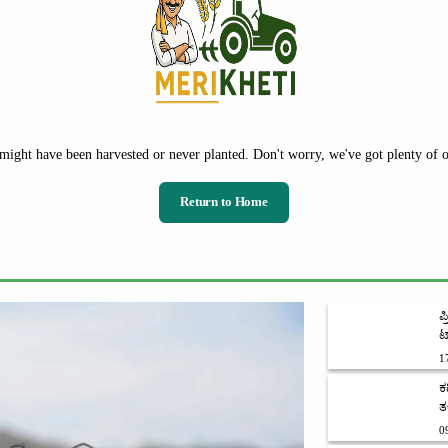
might have been harvested or never planted. Don't worry, we've got plenty of ot
Return to Home
ಪ
ಟ್
1
ಕ
ತ
0