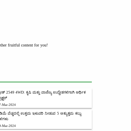
her fruitful content for you!
್ರೀತ್ 2549 4WD: ಕೃಷಿ ಮತ್ತು ವಾಣಿಜ್ಯ ಉದ್ದೇಶಗಳಿಗಾಗಿ ಆರ್ಥಿಕ
ರಾಕ್ಟರ್
7-Mar-2024
ಡಿಮೆ ವೆಚ್ಚದಲ್ಲಿ ಉತ್ತಮ ಇಳುವರಿ ನೀಡುವ 5 ಅತ್ಯುತ್ತಮ ಕಬ್ಬು
ಳಿಗಳು
9-Mar-2024