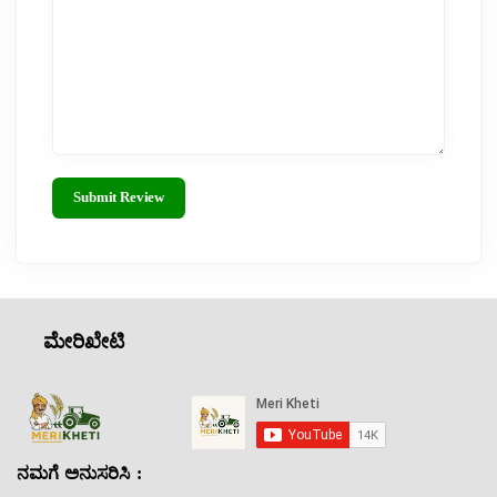
Submit Review
ಮೇರಿಖೇಟಿ
ನಮಗೆ ಅನುಸರಿಸಿ :