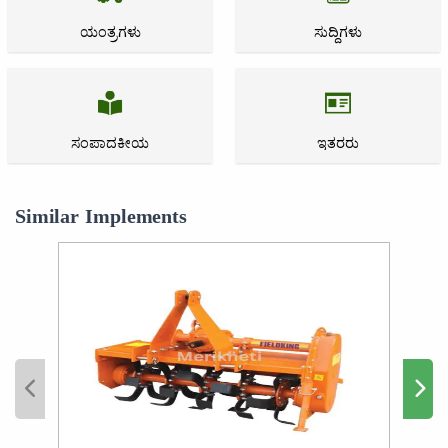
ಯಂತ್ರಗಳು
ಸುದ್ದಿಗಳು
ಸಂಪಾದಕೀಯ
ಇತರರು
Similar Implements