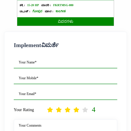
ಶಕ್ತಿ :
15-20 HP
ಮಾದರಿ :
FKRTMSG-080
ಶಕ್ತಿ :
1
ಬ್ರ್ಯಾಂಡ್ :
ಗೋಪುರ
ಪ್ರಕಾರ :
ಕಾಲಗೀತ
ಬ್ರ್ಯಾಂಡ್ 
ವಿವರಗಳು
Implementವಿಮರ್ಶೆ
Your Name*
Your Mobile*
Your Email*
4
Your Rating
Your Comments