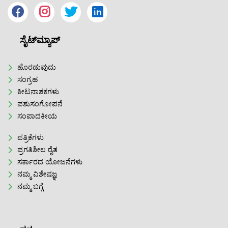
ಸೈಟ್‌ಮ್ಯಾಪ್
ಹೊರಡುವುದು
ಸಂಗ್ರಹ
ಕೀಟನಾಶಕಗಳು
ಪಶುಸಂಗೋಪನೆ
ಸಂಪಾದಕೀಯ
ಪತ್ರಿಕೆಗಳು
ಪ್ರಗತಿಶೀಲ ರೈತ
ಸರ್ಕಾರದ ಯೋಜನೆಗಳು
ನಮ್ಮ ವಿಶೇಷಜ್ಞ
ನಮ್ಮ ಬಗ್ಗೆ