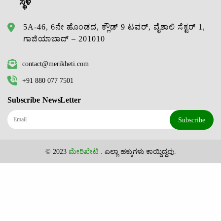
ಸ್ಥಳ
5A-46, 6ನೇ ಹೊಂಡದ, ಕ್ಲೌಡ್ 9 ಟವರ್, ವೈಶಾಲಿ ಸೆಕ್ಟರ್ 1,
ಗಾಜಿಯಾಬಾದ್ – 201010
contact@merikheti.com
+91 880 077 7501
Subscribe NewsLetter
Subscribe
© 2023
ಮೇರಿಖೇಟಿ
. ಎಲ್ಲಾ ಹಕ್ಕುಗಳು ಕಾಯ್ದಿದ್ದವು.