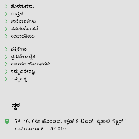
ಹೊರಡುವುದು
ಸಂಗ್ರಹ
ಕೀಟನಾಶಕಗಳು
ಪಶುಸಂಗೋಪನೆ
ಸಂಪಾದಕೀಯ
ಪತ್ರಿಕೆಗಳು
ಪ್ರಗತಿಶೀಲ ರೈತ
ಸರ್ಕಾರದ ಯೋಜನೆಗಳು
ನಮ್ಮ ವಿಶೇಷಜ್ಞ
ನಮ್ಮ ಬಗ್ಗೆ
ಸ್ಥಳ
5A-46, 6ನೇ ಹೊಂಡದ, ಕ್ಲೌಡ್ 9 ಟವರ್, ವೈಶಾಲಿ ಸೆಕ್ಟರ್ 1,
ಗಾಜಿಯಾಬಾದ್ – 201010