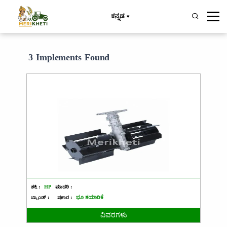
ಕನ್ನಡ
3 Implements Found
ಶಕ್ತಿ :
HP
ಮಾದರಿ :
ಬ್ರ್ಯಾಂಡ್ :
ಪ್ರಕಾರ :
ಭೂ ತಯಾರಿಕೆ
ವಿವರಗಳು