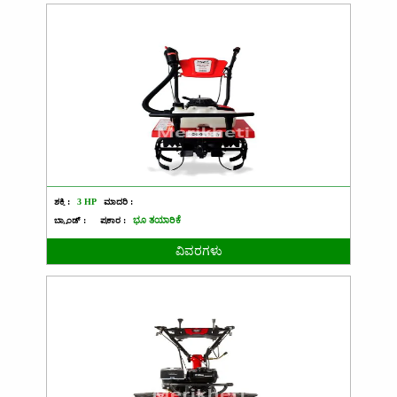
ಶಕ್ತಿ :
3 HP
ಮಾದರಿ :
ಬ್ರ್ಯಾಂಡ್ :
ಪ್ರಕಾರ :
ಭೂ ತಯಾರಿಕೆ
ವಿವರಗಳು