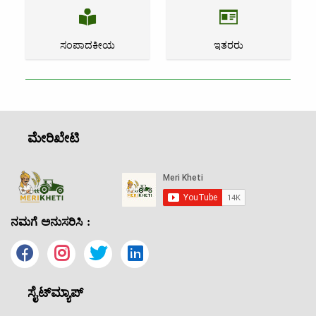
ಸಂಪಾದಕೀಯ
ಇತರರು
ಮೇರಿಖೇಟಿ
ನಮಗೆ ಅನುಸರಿಸಿ :
ಸೈಟ್‌ಮ್ಯಾಪ್