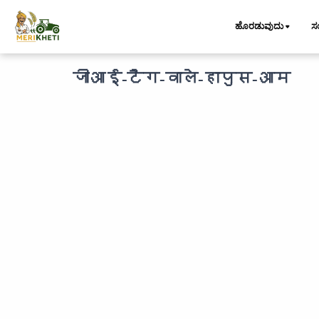
ಹೊರಡುವುದು
ಸ
जीआई-टैग-वाले-हापुस-आम