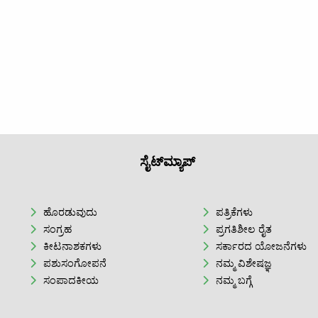
ಸೈಟ್‌ಮ್ಯಾಪ್
ಹೊರಡುವುದು
ಪತ್ರಿಕೆಗಳು
ಸಂಗ್ರಹ
ಪ್ರಗತಿಶೀಲ ರೈತ
ಕೀಟನಾಶಕಗಳು
ಸರ್ಕಾರದ ಯೋಜನೆಗಳು
ಪಶುಸಂಗೋಪನೆ
ನಮ್ಮ ವಿಶೇಷಜ್ಞ
ಸಂಪಾದಕೀಯ
ನಮ್ಮ ಬಗ್ಗೆ