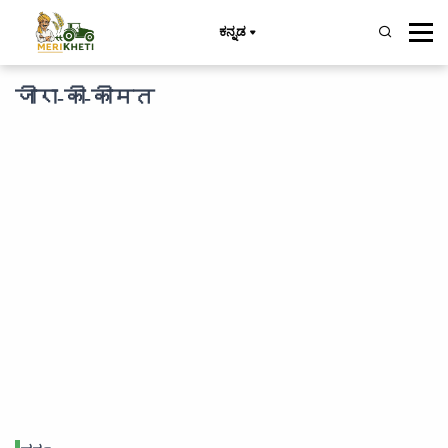
ಕನ್ನಡ
जीरा-की-कीमत