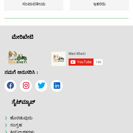
ಸಂಪಾದಕೀಯ
ಇತರರು
ಮೇರಿಖೇಟಿ
ನಮಗೆ ಅನುಸರಿಸಿ :
ಸೈಟ್‌ಮ್ಯಾಪ್
ಹೊರಡುವುದು
ಸಂಗ್ರಹ
ಕೀಟನಾಶಕಗಳು