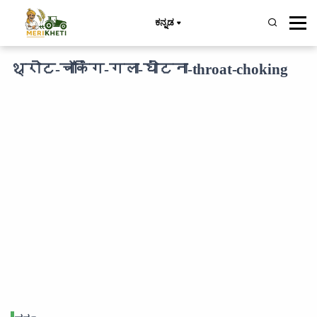
ಕನ್ನಡ
थ्रोट-चॉकिंग-गला-घोंटना-throat-choking