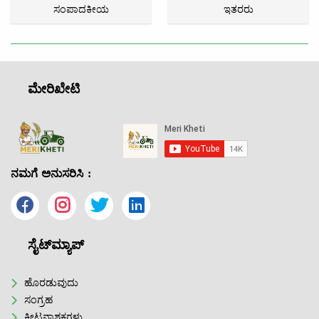
ಸಂಪಾದಕೀಯ
ಇತರರು
ಮೇರಿಖೇಟಿ
ನಮಗೆ ಅನುಸರಿಸಿ :
ಸೈಟ್‌ಮ್ಯಾಪ್
ಹೊರಡುವುದು
ಸಂಗ್ರಹ
ಕೀಟನಾಶಕಗಳು