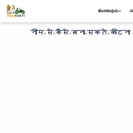
ಹೊರಡುವುದು
ಸ
नीम-से-कैसे-बना-सकते-कीटना