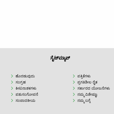
ಸೈಟ್‌ಮ್ಯಾಪ್
ಹೊರಡುವುದು
ಪತ್ರಿಕೆಗಳು
ಸಂಗ್ರಹ
ಪ್ರಗತಿಶೀಲ ರೈತ
ಕೀಟನಾಶಕಗಳು
ಸರ್ಕಾರದ ಯೋಜನೆಗಳು
ಪಶುಸಂಗೋಪನೆ
ನಮ್ಮ ವಿಶೇಷಜ್ಞ
ಸಂಪಾದಕೀಯ
ನಮ್ಮ ಬಗ್ಗೆ