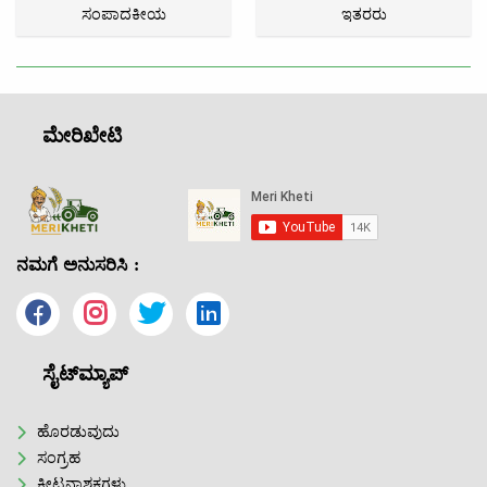
ಸಂಪಾದಕೀಯ
ಇತರರು
ಮೇರಿಖೇಟಿ
ನಮಗೆ ಅನುಸರಿಸಿ :
ಸೈಟ್‌ಮ್ಯಾಪ್
ಹೊರಡುವುದು
ಸಂಗ್ರಹ
ಕೀಟನಾಶಕಗಳು