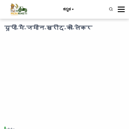
ಕನ್ನಡ
यूपी-में-जमीन-खरीद-को-लेकर