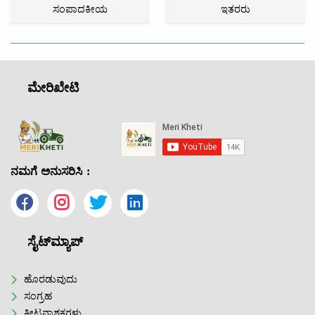
ಸಂಪಾದಕೀಯ
ಇತರರು
ಮೇರಿಖೇಟಿ
ನಮಗೆ ಅನುಸರಿಸಿ :
ಸೈಟ್‌ಮ್ಯಾಪ್
ಹೊರಡುವುದು
ಸಂಗ್ರಹ
ಕೀಟನಾಶಕಗಳು