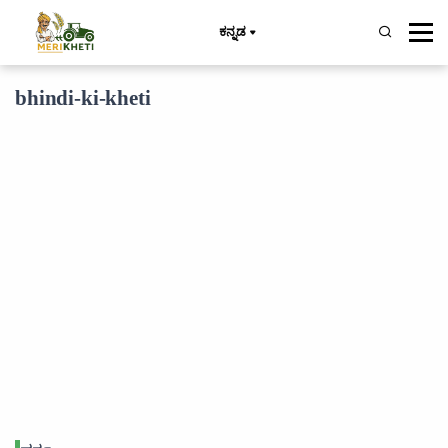
ಕನ್ನಡ
bhindi-ki-kheti