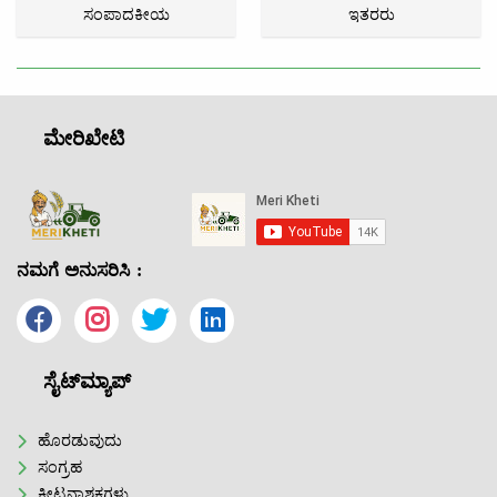
ಸಂಪಾದಕೀಯ
ಇತರರು
ಮೇರಿಖೇಟಿ
ನಮಗೆ ಅನುಸರಿಸಿ :
ಸೈಟ್‌ಮ್ಯಾಪ್
ಹೊರಡುವುದು
ಸಂಗ್ರಹ
ಕೀಟನಾಶಕಗಳು