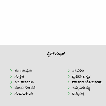
ಸೈಟ್‌ಮ್ಯಾಪ್
ಹೊರಡುವುದು
ಪತ್ರಿಕೆಗಳು
ಸಂಗ್ರಹ
ಪ್ರಗತಿಶೀಲ ರೈತ
ಕೀಟನಾಶಕಗಳು
ಸರ್ಕಾರದ ಯೋಜನೆಗಳು
ಪಶುಸಂಗೋಪನೆ
ನಮ್ಮ ವಿಶೇಷಜ್ಞ
ಸಂಪಾದಕೀಯ
ನಮ್ಮ ಬಗ್ಗೆ