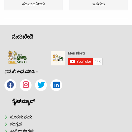
ಸಂಪಾದಕೀಯ
ಇತರರು
ಮೇರಿಖೇಟಿ
ನಮಗೆ ಅನುಸರಿಸಿ :
ಸೈಟ್‌ಮ್ಯಾಪ್
ಹೊರಡುವುದು
ಸಂಗ್ರಹ
ಕೀಟನಾಶಕಗಳು