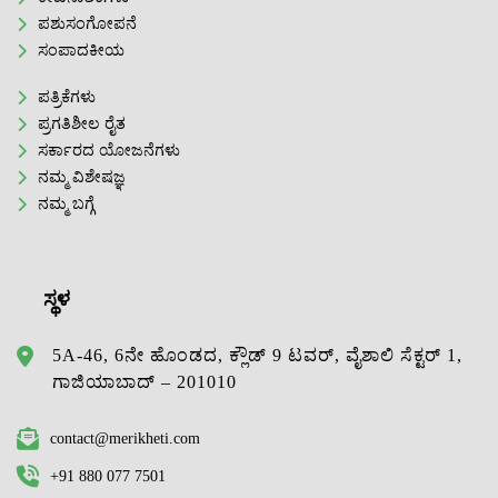
ಪಶುಸಂಗೋಪನೆ
ಸಂಪಾದಕೀಯ
ಪತ್ರಿಕೆಗಳು
ಪ್ರಗತಿಶೀಲ ರೈತ
ಸರ್ಕಾರದ ಯೋಜನೆಗಳು
ನಮ್ಮ ವಿಶೇಷಜ್ಞ
ನಮ್ಮ ಬಗ್ಗೆ
ಸ್ಥಳ
5A-46, 6ನೇ ಹೊಂಡದ, ಕ್ಲೌಡ್ 9 ಟವರ್, ವೈಶಾಲಿ ಸೆಕ್ಟರ್ 1,
ಗಾಜಿಯಾಬಾದ್ – 201010
contact@merikheti.com
+91 880 077 7501