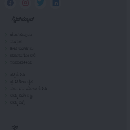
ಸೈಟ್‌ಮ್ಯಾಪ್
ಹೊರಡುವುದು
ಸಂಗ್ರಹ
ಕೀಟನಾಶಕಗಳು
ಪಶುಸಂಗೋಪನೆ
ಸಂಪಾದಕೀಯ
ಪತ್ರಿಕೆಗಳು
ಪ್ರಗತಿಶೀಲ ರೈತ
ಸರ್ಕಾರದ ಯೋಜನೆಗಳು
ನಮ್ಮ ವಿಶೇಷಜ್ಞ
ನಮ್ಮ ಬಗ್ಗೆ
ಸ್ಥಳ