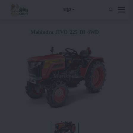
ಕನ್ನಡ
Mahindra JIVO 225 DI 4WD