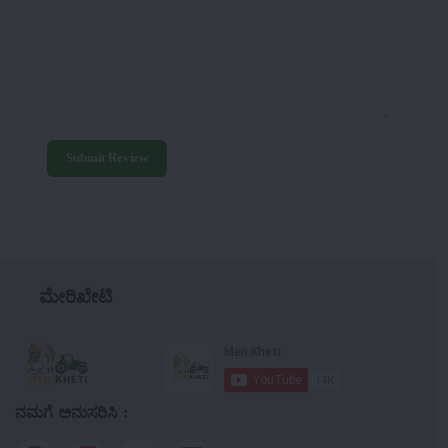
Submit Review
ಮೇರಿಖೇಟಿ
ನಮಗೆ ಅನುಸರಿಸಿ :