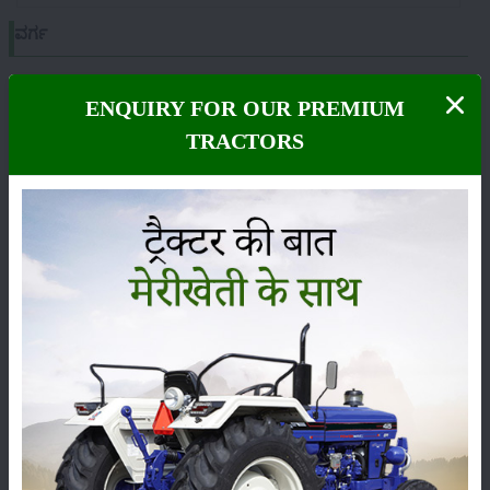
ವರ್ಗ
ENQUIRY FOR OUR PREMIUM
TRACTORS
ಹೊರಡುವುದು
ಸಂಗ್ರಹ
ಕೀಟನಾಶಕಗಳು
ಪಶುಸಂಗೋಪನೆ
ಯಂತ್ರಗಳು
ಸುದ್ದಿಗಳು