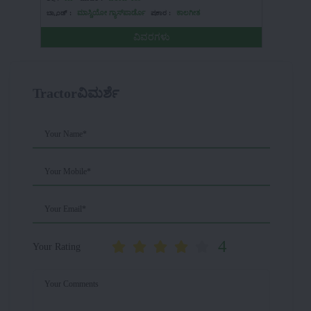
ಬ್ರ್ಯಾಂಡ್ :
ಮಾಸ್ಚಿಯೋ ಗ್ಯಾಸ್‌ಪಾರ್ಡೊ
ಪ್ರಕಾರ :
ಕಾಲಗೀತ
ಬ್ರ್ಯಾಂಡ್ :
ವಿವರಗಳು
Tractorವಿಮರ್ಶೆ
Your Name*
Your Mobile*
Your Email*
4
Your Rating
Your Comments