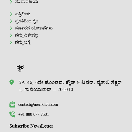
ಸಂಪಾದಕೀಯ
ಪತ್ರಿಕೆಗಳು
ಪ್ರಗತಿಶೀಲ ರೈತ
ಸರ್ಕಾರದ ಯೋಜನೆಗಳು
ನಮ್ಮ ವಿಶೇಷಜ್ಞ
ನಮ್ಮ ಬಗ್ಗೆ
ಸ್ಥಳ
5A-46, 6ನೇ ಹೊಂಡದ, ಕ್ಲೌಡ್ 9 ಟವರ್, ವೈಶಾಲಿ ಸೆಕ್ಟರ್
1, ಗಾಜಿಯಾಬಾದ್ – 201010
contact@merikheti.com
+91 880 077 7501
Subscribe NewsLetter