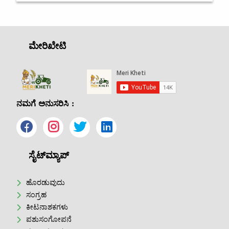
ಮೇರಿಖೇಟಿ
ನಮಗೆ ಅನುಸರಿಸಿ :
ಸೈಟ್‌ಮ್ಯಾಪ್
ಹೊರಡುವುದು
ಸಂಗ್ರಹ
ಕೀಟನಾಶಕಗಳು
ಪಶುಸಂಗೋಪನೆ