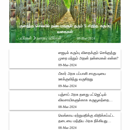
குறைந்த செலவில் நல்ல மகசூல் தரும் 5 சிறந்த கரும்பு
வகைகள்
பயிர்கள்
உணவு பயிர்கள்
09-Mar-2024
ஜைடில் கரும்பு விதைக்கும் செங்குத்து
முறை மற்றும் அதன் நன்மைகள் என்ன?
09-Mar-2024
பீகார் அரசு பப்பாளி சாகுபடியை
ஊக்குவித்து வருகிறது
09-Mar-2024
பஞ்சாப் அரசு தனது பட்ஜெட்டில்
விவசாயிகளுக்காக கருவூலத்தை
திறந்துள்ளது
08-Mar-2024
வெங்காய ஏற்றுமதிக்கு விதிக்கப்பட்ட
தடையை மத்திய அரசு நீக்கியது
வெங்காய விவசாயிகள் மத்தியில்
08-Mar-2024