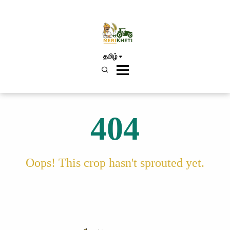
தமிழ்
404
Oops! This crop hasn't sprouted yet.