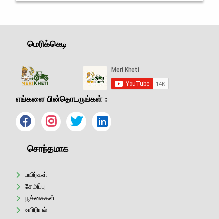
மகிழ்ச்சி அலை
மெரிக்கெடி
எங்களை பின்தொடருங்கள் :
சொந்தமாக
பயிர்கள்
சேமிப்பு
பூச்சைகள்
உயிரியல்