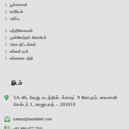
பூச்சைகள்
உயிரியல்
பதிப்பு
பத்திரிகைகள்
முன்னேற்றக் கிராமியர்
அரசு திட்டங்கள்
எங்கள் நபர்
எங்களை பற்றி
இடம்
5A-46, 6வது மடத்தில், க்ளவுட் 9 கோபுரம், வைசாலி
செக்டர் 1, காஜாபாத் – 201010
contact@merikheti.com
+91 880 077 7501