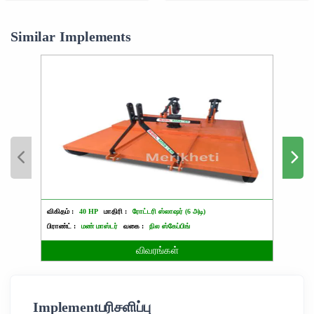
Similar Implements
விகிதம் :
40 HP
மாதிரி :
ரோட்டரி ஸ்லாஷர் (6 அடி)
விகிதம்
பிராண்ட் :
மண் மாஸ்டர்
வகை :
நில ஸ்கேப்பிங்
பிராண்ட்
விவரங்கள்
Implementபரிசளிப்பு