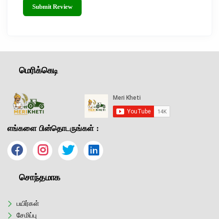
Submit Review
மெரிக்கெடி
எங்களை பின்தொடருங்கள் :
சொந்தமாக
பயிர்கள்
சேமிப்பு