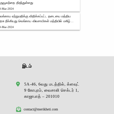
ருவூலத்தை திறந்துள்ளது
8-Mar-2024
ெங்காய ஏற்றுமதிக்கு விதிக்கப்பட்ட தடையை மத்திய
ரசு நீக்கியது வெங்காய விவசாயிகள் மத்தியில் மகிழ்ச்சி
அலை
8-Mar-2024
இடம்
5A-46, 6வது மடத்தில், க்ளவுட்
9 கோபுரம், வைசாலி செக்டர் 1,
காஜாபாத் – 201010
contact@merikheti.com