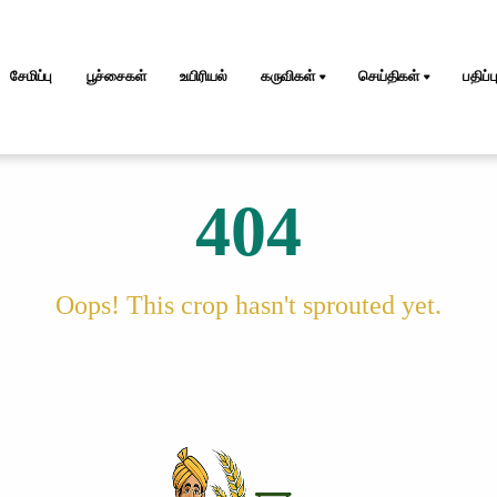
சேமிப்பு
பூச்சைகள்
உயிரியல்
கருவிகள்
செய்திகள்
பதிப்ப
404
Oops! This crop hasn't sprouted yet.