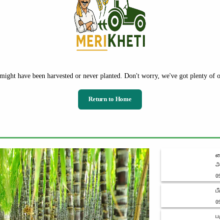
might have been harvested or never planted. Don't worry, we've got plenty of ot
Return to Home
ஜ
அ
0
ப
0
ப