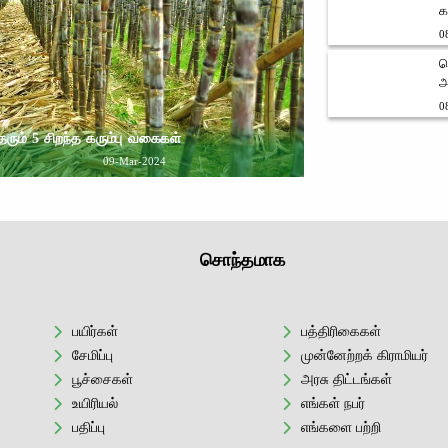
க
0
வ
அ
0
ரும் 5 சிறந்த கரும்பு வகைகள்
09-Mar-2024
சொந்தமாக
பயிர்கள்
பத்திரிகைகள்
சேமிப்பு
முன்னேற்றக் கிராமியர்
பூச்சைகள்
அரசு திட்டங்கள்
உயிரியல்
எங்கள் நபர்
பதிப்பு
எங்களை பற்றி