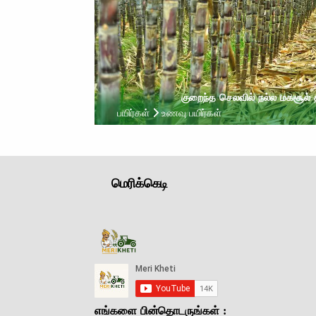
குறைந்த செலவில் நல்ல மகசூல் த
பயிர்கள்
உணவு பயிர்கள்
மெரிக்கெடி
எங்களை பின்தொடருங்கள் :