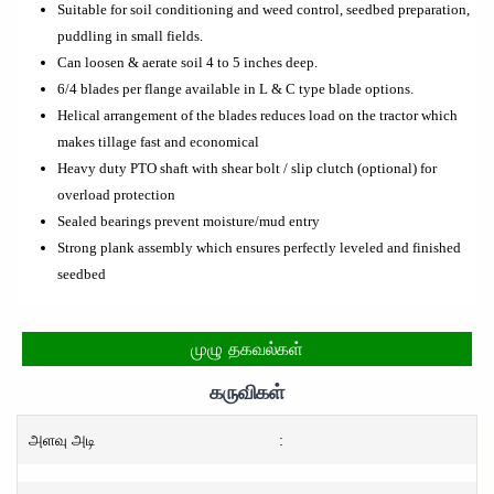
Suitable for soil conditioning and weed control, seedbed preparation,
puddling in small fields.
Can loosen & aerate soil 4 to 5 inches deep.
6/4 blades per flange available in L & C type blade options.
Helical arrangement of the blades reduces load on the tractor which
makes tillage fast and economical
Heavy duty PTO shaft with shear bolt / slip clutch (optional) for
overload protection
Sealed bearings prevent moisture/mud entry
Strong plank assembly which ensures perfectly leveled and finished
seedbed
முழு தகவல்கள்
கருவிகள்
அளவு அடி
: