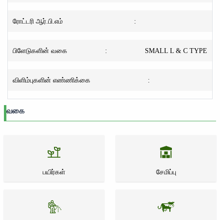
ரோட்டரி ஆர்.பி.எம்
:
பிளேடுகளின் வகை
:
SMALL L & C TYPE
விளிம்புகளின் எண்ணிக்கை
:
வகை
பயிர்கள்
சேமிப்பு