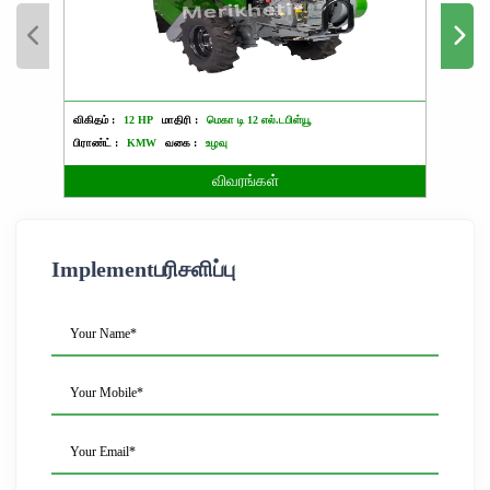
விகிதம் :
12 HP
மாதிரி :
மெகா டி 12 எல்.டபிள்யூ
விகிதம்
பிராண்ட் :
KMW
வகை :
உழவு
பிராண்ட்
விவரங்கள்
Implementபரிசளிப்பு
Your Name*
Your Mobile*
Your Email*