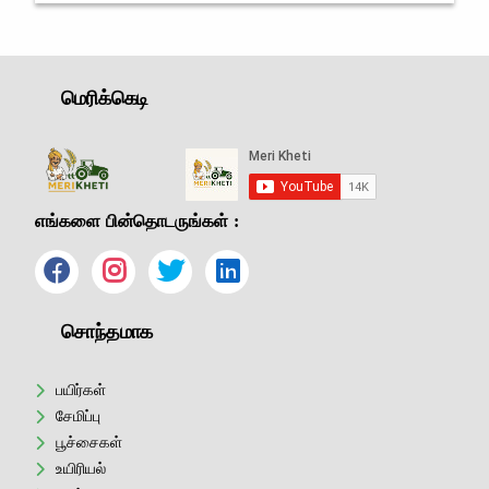
மகிழ்ச்சி அலை
மெரிக்கெடி
எங்களை பின்தொடருங்கள் :
சொந்தமாக
பயிர்கள்
சேமிப்பு
பூச்சைகள்
உயிரியல்