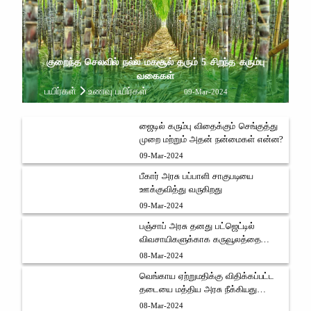
குறைந்த செலவில் நல்ல மகசூல் தரும் 5 சிறந்த கரும்பு
வகைகள்
பயிர்கள்
உணவு பயிர்கள்
09-Mar-2024
ஜைடில் கரும்பு விதைக்கும் செங்குத்து
முறை மற்றும் அதன் நன்மைகள் என்ன?
09-Mar-2024
பீகார் அரசு பப்பாளி சாகுபடியை
ஊக்குவித்து வருகிறது
09-Mar-2024
பஞ்சாப் அரசு தனது பட்ஜெட்டில்
விவசாயிகளுக்காக கருவூலத்தை
திறந்துள்ளது
08-Mar-2024
வெங்காய ஏற்றுமதிக்கு விதிக்கப்பட்ட
தடையை மத்திய அரசு நீக்கியது
வெங்காய விவசாயிகள் மத்தியில்
08-Mar-2024