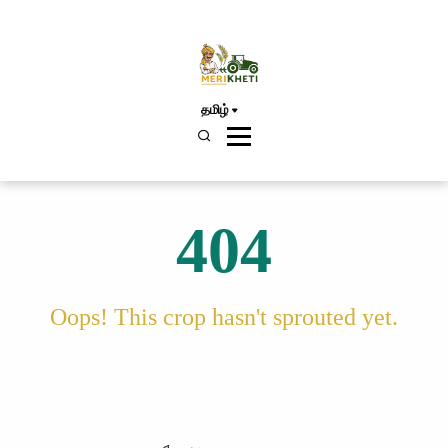
தமிழ்
404
Oops! This crop hasn't sprouted yet.