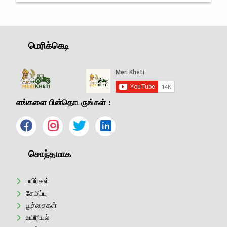
மகிழ்ச்சி அலை
மெரிக்கெடி
எங்களை பின்தொடருங்கள் :
சொந்தமாக
பயிர்கள்
சேமிப்பு
பூச்சைகள்
உயிரியல்