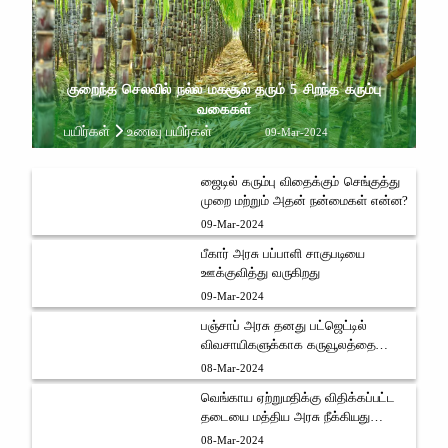
குறைந்த செலவில் நல்ல மகசூல் தரும் 5 சிறந்த கரும்பு
வகைகள்
பயிர்கள்
உணவு பயிர்கள்
09-Mar-2024
ஜைடில் கரும்பு விதைக்கும் செங்குத்து
முறை மற்றும் அதன் நன்மைகள் என்ன?
09-Mar-2024
பீகார் அரசு பப்பாளி சாகுபடியை
ஊக்குவித்து வருகிறது
09-Mar-2024
பஞ்சாப் அரசு தனது பட்ஜெட்டில்
விவசாயிகளுக்காக கருவூலத்தை
திறந்துள்ளது
08-Mar-2024
வெங்காய ஏற்றுமதிக்கு விதிக்கப்பட்ட
தடையை மத்திய அரசு நீக்கியது
வெங்காய விவசாயிகள் மத்தியில்
08-Mar-2024