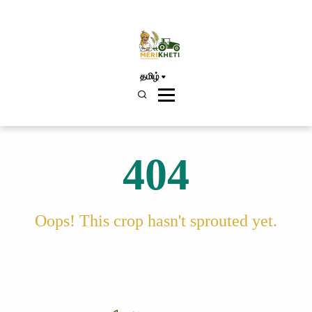
தமிழ்
404
Oops! This crop hasn't sprouted yet.