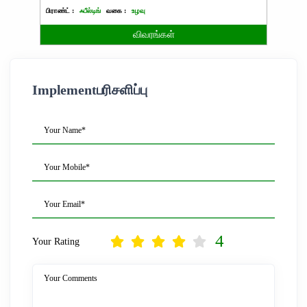
பிராண்ட் :
ஃபீல்டிங்
வகை :
உழவு
பிராண்ட்
விவரங்கள்
Implementபரிசளிப்பு
Your Name*
Your Mobile*
Your Email*
4
Your Rating
Your Comments