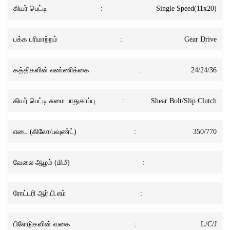
கியர் பெட்டி
:
Single Speed(11x20)
பக்க பரிமாற்றம்
:
Gear Drive
கத்திகளின் எண்ணிக்கை
:
24/24/36
கியர் பெட்டி சுமை பாதுகாப்பு
:
Shear Bolt/Slip Clutch
எடை (கிலோ/பவுண்ட்)
:
350/770
வேலை ஆழம் (மிமீ)
:
ரோட்டரி ஆர்.பி.எம்
:
பிளேடுகளின் வகை
:
L/C/J