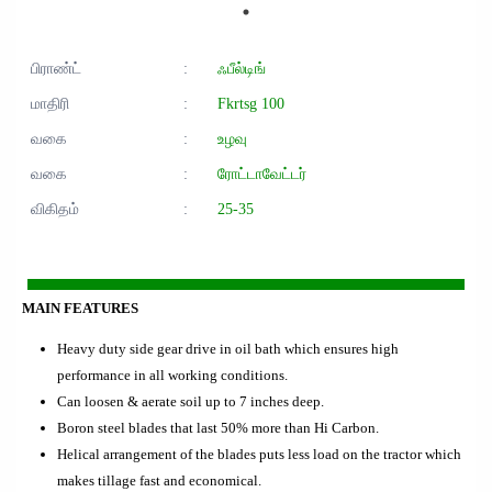
பிராண்ட்
:
ஃபீல்டிங்
மாதிரி
:
Fkrtsg 100
வகை
:
உழவு
வகை
:
ரோட்டாவேட்டர்
விகிதம்
:
25-35
MAIN FEATURES
Heavy duty side gear drive in oil bath which ensures high
performance in all working conditions.
Can loosen & aerate soil up to 7 inches deep.
Boron steel blades that last 50% more than Hi Carbon.
Helical arrangement of the blades puts less load on the tractor which
makes tillage fast and economical.