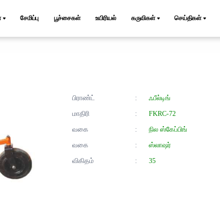
்
சேமிப்பு
பூச்சைகள்
உயிரியல்
கருவிகள்
செய்திகள்
பிராண்ட்
:
ஃபீல்டிங்
மாதிரி
:
FKRC-72
வகை
:
நில ஸ்கேப்பிங்
வகை
:
ஸ்லாஷர்
விகிதம்
:
35