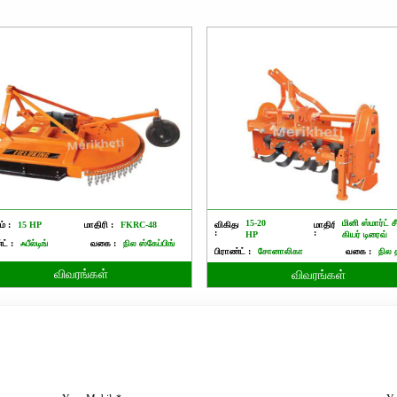
15-20
மினி ஸ்மார்ட் ச
் :
15 HP
மாதிரி :
FKRC-48
விகிதம்
மாதிரி
:
:
HP
கியர் டிரைவ்
ட் :
ஃபீல்டிங்
வகை :
நில ஸ்கேப்பிங்
பிராண்ட் :
சோனாலிகா
வகை :
நில த
விவரங்கள்
விவரங்கள்