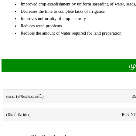
Improved crop establishment by uniform spreading of water, seeds, 
Decreases the time to complete tasks of irrigation.
Improves uniformity of crop maturity
Reduces weed problems
Reduces the amount of water required for land preparation
ம
எடை (கிலோ/பவுண்ட்)
:
3
பிளேட் கேரியர்
:
ROUND