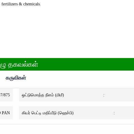
fertilizers & chemicals.
ுழு தகவல்கள்
கருவிகள்
97/875
ஒட்டுமொத்த நீளம் (மிமீ)
:
 PAN
கியர் பெட்டி மதிப்பீடு (ஹெச்பி)
: