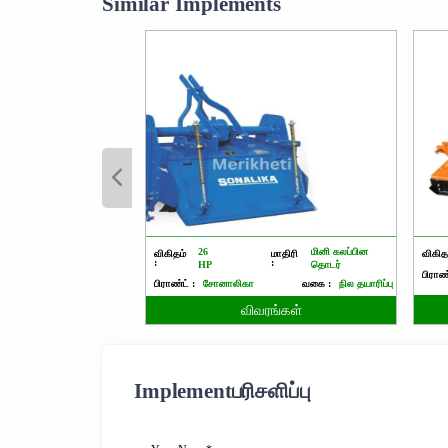
Similar Implements
26
மினி கலப்பின
விகிதம்
மாதிரி
விகிதம
:
:
HP
தொடர்
பிராண்
பிராண்ட் :
சோனாலிகா
வகை :
நில தயாரிப்பு
விவரங்கள்
Implementபரிசளிப்பு