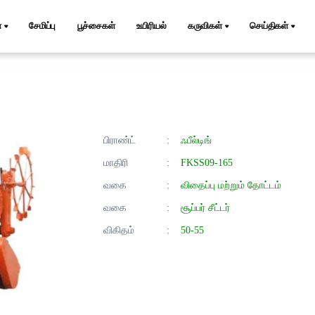
்
சேமிப்பு
பூச்சைகள்
உயிரியல்
கருவிகள்
செய்திகள்
பிராண்ட்
:
ஃபீல்டிங்
மாதிரி
:
FKSS09-165
வகை
:
விதைப்பு மற்றும் தோட்டம்
வகை
:
சூப்பர் சீட்டர்
விகிதம்
:
50-55