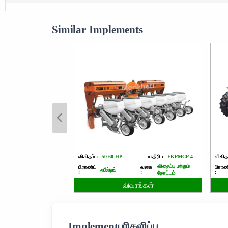
Similar Implements
விகிதம் :
50-60 HP
மாதிரி :
FKPMCP-4
விகிதம
விதைப்பு மற்றும்
பிராண்ட்
வகை
பிராண
ஃபீல்டிங்
:
:
:
தோட்டம்
விவரங்கள்
Implementபரிசளிப்பு