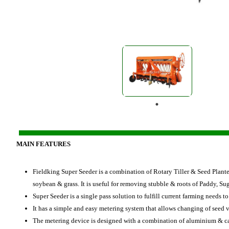
MAIN FEATURES
Fieldking Super Seeder is a combination of Rotary Tiller & Seed Planter 
soybean & grass. It is useful for removing stubble & roots of Paddy, Su
Super Seeder is a single pass solution to fulfill current farming needs t
It has a simple and easy metering system that allows changing of seed v
The metering device is designed with a combination of aluminium & cas