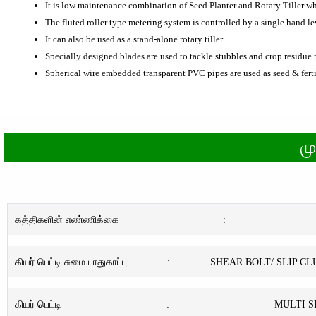
It is low maintenance combination of Seed Planter and Rotary Tiller wh
The fluted roller type metering system is controlled by a single hand le
It can also be used as a stand-alone rotary tiller
Specially designed blades are used to tackle stubbles and crop residue 
Spherical wire embedded transparent PVC pipes are used as seed & fertil
ம
கத்திகளின் எண்ணிக்கை
:
கியர் பெட்டி சுமை பாதுகாப்பு
:
SHEAR BOLT/ SLIP C
கியர் பெட்டி
:
MULTI S