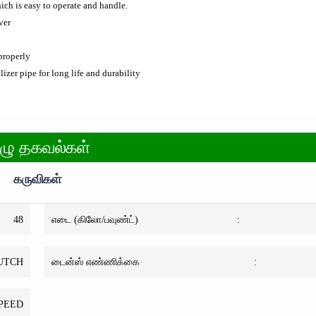
ich is easy to operate and handle.
ver
properly
izer pipe for long life and durability
ுழு தகவல்கள்
கருவிகள்
48
எடை (கிலோ/பவுண்ட்)
:
LUTCH
டைன்ஸ் எண்ணிக்கை
:
PEED