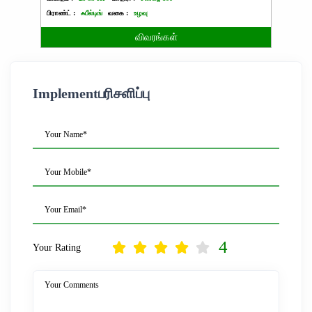
பிராண்ட் :
ஃபீல்டிங்
வகை :
உழவு
பிராண்ட்
விவரங்கள்
Implementபரிசளிப்பு
Your Name*
Your Mobile*
Your Email*
4
Your Rating
Your Comments