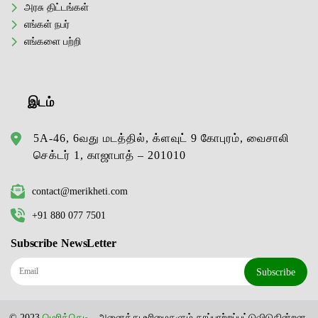
அரசு திட்டங்கள்
எங்கள் நபர்
எங்களை பற்றி
இடம்
5A-46, 6வது மடத்தில், க்ளவுட் 9 கோபுரம், வைசாலி
செக்டர் 1, காஜாபாத் – 201010
contact@merikheti.com
+91 880 077 7501
Subscribe NewsLetter
Subscribe
© 2023
மெரிக்கெடி
. அனைத்து உரிமைகளும் காப்பாற்றப்பட்டுவிடுகின்றன.