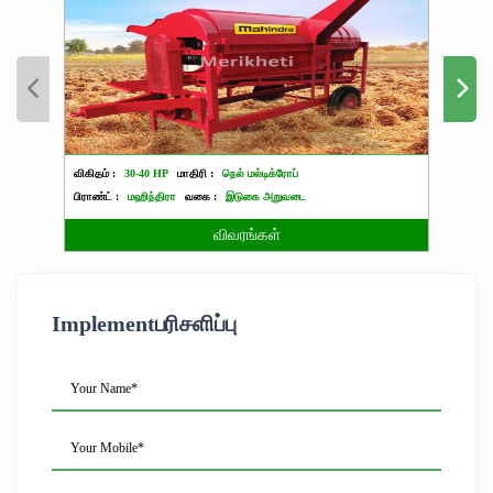
விகிதம் :
30-40 HP
மாதிரி :
நெல் மல்டிக்ரோப்
விகிதம்
பிராண்ட் :
மஹிந்திரா
வகை :
இடுகை அறுவடை
பிராண்ட்
விவரங்கள்
Implementபரிசளிப்பு
Your Name*
Your Mobile*