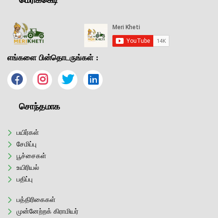
எங்களை பின்தொடருங்கள் :
சொந்தமாக
பயிர்கள்
சேமிப்பு
பூச்சைகள்
உயிரியல்
பதிப்பு
பத்திரிகைகள்
முன்னேற்றக் கிராமியர்