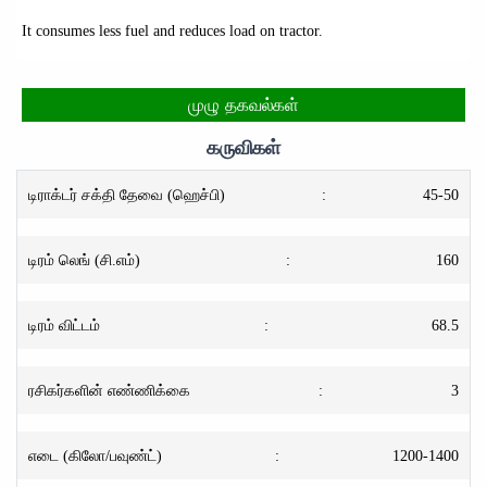
It consumes less fuel and reduces load on tractor.
முழு தகவல்கள்
கருவிகள்
டிராக்டர் சக்தி தேவை (ஹெச்பி)
:
45-50
டிரம் லெங் (சி.எம்)
:
160
டிரம் விட்டம்
:
68.5
ரசிகர்களின் எண்ணிக்கை
:
3
எடை (கிலோ/பவுண்ட்)
:
1200-1400