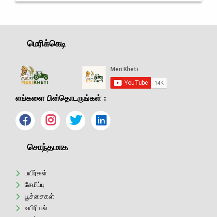
மகிழ்ச்சி அலை
மெரிக்கெடி
எங்களை பின்தொடருங்கள் :
சொந்தமாக
பயிர்கள்
சேமிப்பு
பூச்சைகள்
உயிரியல்