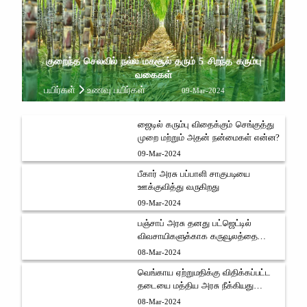
குறைந்த செலவில் நல்ல மகசூல் தரும் 5 சிறந்த கரும்பு
வகைகள்
பயிர்கள்
உணவு பயிர்கள்
09-Mar-2024
ஜைடில் கரும்பு விதைக்கும் செங்குத்து
முறை மற்றும் அதன் நன்மைகள் என்ன?
09-Mar-2024
பீகார் அரசு பப்பாளி சாகுபடியை
ஊக்குவித்து வருகிறது
09-Mar-2024
பஞ்சாப் அரசு தனது பட்ஜெட்டில்
விவசாயிகளுக்காக கருவூலத்தை
திறந்துள்ளது
08-Mar-2024
வெங்காய ஏற்றுமதிக்கு விதிக்கப்பட்ட
தடையை மத்திய அரசு நீக்கியது
வெங்காய விவசாயிகள் மத்தியில்
08-Mar-2024