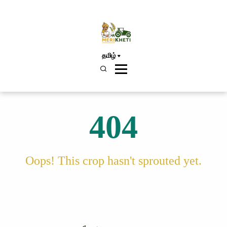
தமிழ்
404
Oops! This crop hasn't sprouted yet.