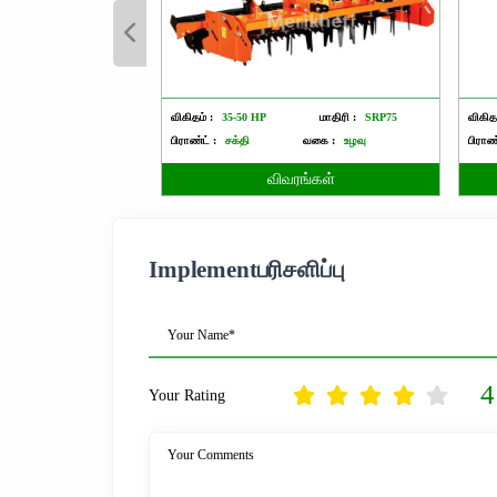
விகிதம் :
35-50 HP
மாதிரி :
SRP75
விகிதம
பிராண்ட் :
சக்தி
வகை :
உழவு
பிராண்
விவரங்கள்
Implementபரிசளிப்பு
Your Name*
4
Your Rating
Your Comments