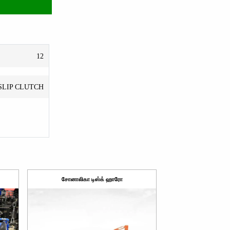
12
SLIP CLUTCH
சோனாலிகா டிஸ்க் ஹாரோ