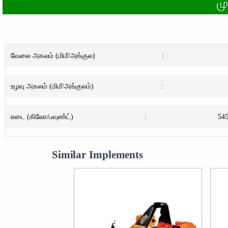
ம
வேலை அகலம் (மிமீ/அங்குல)
:
உழவு அகலம் (மிமீ/அங்குலம்)
:
எடை (கிலோ/பவுண்ட்)
:
545
Similar Implements