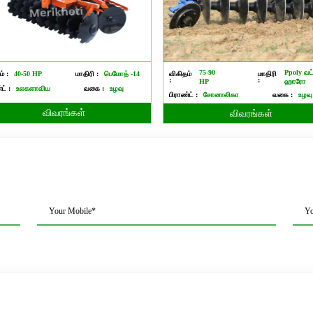
75-90
Ppoly வட
் :
40-50 HP
மாதிரி :
பெமோத் -14
விகிதம்
மாதிரி
:
:
HP
ஹாரோ
ட் :
உலகளாவிய
வகை :
உழவு
பிராண்ட் :
சோனாலிகா
வகை :
உழவு
விவரங்கள்
விவரங்கள்
Your Mobile*
Yo