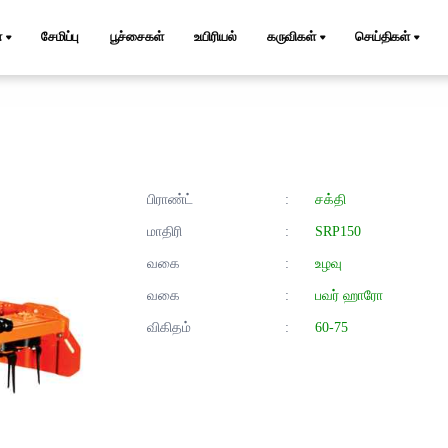
்
சேமிப்பு
பூச்சைகள்
உயிரியல்
கருவிகள்
செய்திகள்
பிராண்ட்
:
சக்தி
மாதிரி
:
SRP150
வகை
:
உழவு
வகை
:
பவர் ஹாரோ
விகிதம்
:
60-75