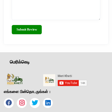
Submit Review
மெரிக்கெடி
எங்களை பின்தொடருங்கள் :