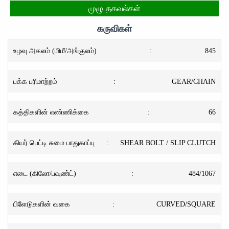
முழு தகவல்கள்
கருவிகள்
உழவு அகலம் (மிமீ/அங்குலம்)
:
845
பக்க பரிமாற்றம்
:
GEAR/CHAIN
கத்திகளின் எண்ணிக்கை
:
66
கியர் பெட்டி சுமை பாதுகாப்பு
:
SHEAR BOLT / SLIP CLUTCH
எடை (கிலோ/பவுண்ட்)
:
484/1067
பிளேடுகளின் வகை
:
CURVED/SQUARE