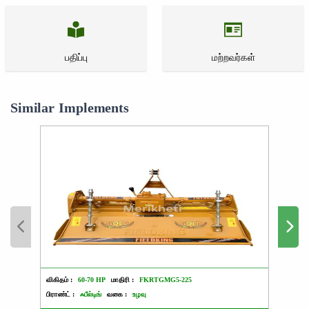
பதிப்பு
மற்றவர்கள்
Similar Implements
விகிதம் :
60-70 HP
மாதிரி :
FKRTGMG5-225
விகிதம்
பிராண்ட் :
ஃபீல்டிங்
வகை :
உழவு
பிராண்ட்