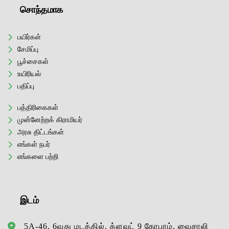
சொந்தமாக
பயிர்கள்
சேமிப்பு
பூச்சைகள்
உயிரியல்
பதிப்பு
பத்திரிகைகள்
முன்னேற்றக் கிராமியர்
அரசு திட்டங்கள்
எங்கள் நபர்
எங்களை பற்றி
இடம்
5A-46, 6வது மடத்தில், க்ளவுட் 9 கோபுரம், வைசாலி