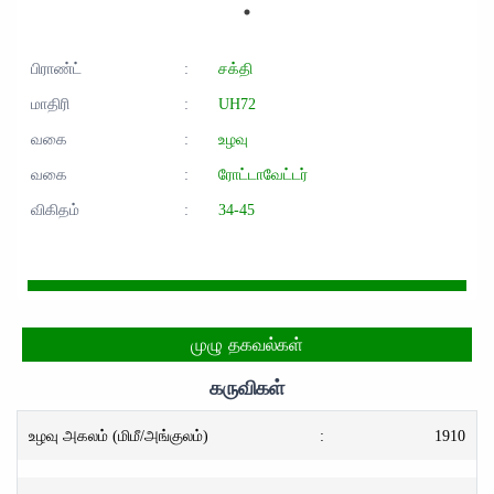
பிராண்ட்
:
சக்தி
மாதிரி
:
UH72
வகை
:
உழவு
வகை
:
ரோட்டாவேட்டர்
விகிதம்
:
34-45
முழு தகவல்கள்
கருவிகள்
உழவு அகலம் (மிமீ/அங்குலம்)
:
1910