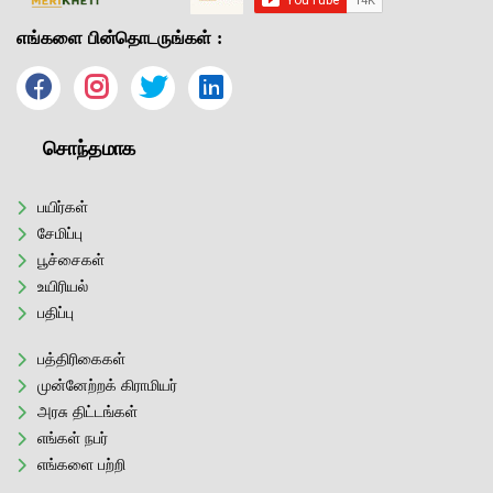
எங்களை பின்தொடருங்கள் :
சொந்தமாக
பயிர்கள்
சேமிப்பு
பூச்சைகள்
உயிரியல்
பதிப்பு
பத்திரிகைகள்
முன்னேற்றக் கிராமியர்
அரசு திட்டங்கள்
எங்கள் நபர்
எங்களை பற்றி