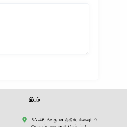
இடம்
5A-46, 6வது மடத்தில், க்ளவுட் 9
கோபுரம், வைசாலி செக்டர் 1,