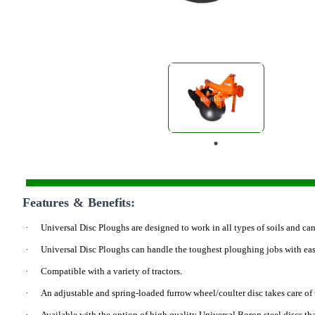
Features & Benefits:
·
Universal Disc Ploughs are designed to work in all types of soils and can
·
Universal Disc Ploughs can handle the toughest ploughing jobs with eas
·
Compatible with a variety of tractors.
·
An adjustable and spring-loaded furrow wheel/coulter disc takes care of
·
Available with the option of high quality Universal Boron steel discs tha