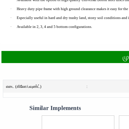
·
Heavy duty pipe frame with high ground clearance makes it easy for the p
·
Especially useful in hard and dry trashy land, stony soil conditions and 
·
Available in 2, 3, 4 and 5 bottom configurations.
ம
எடை (கிலோ/பவுண்ட்)
:
Similar Implements