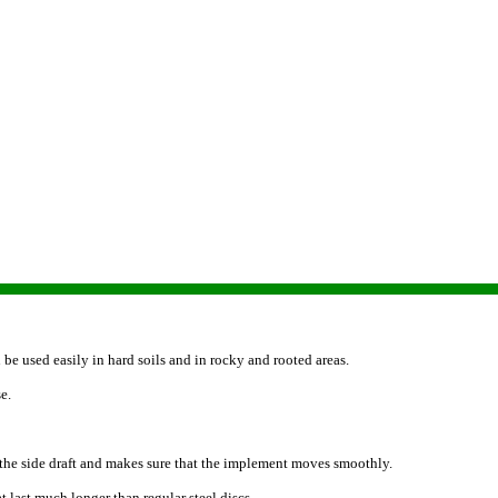
 be used easily in hard soils and in rocky and rooted areas.
e.
 the side draft and makes sure that the implement moves smoothly.
t last much longer than regular steel discs.