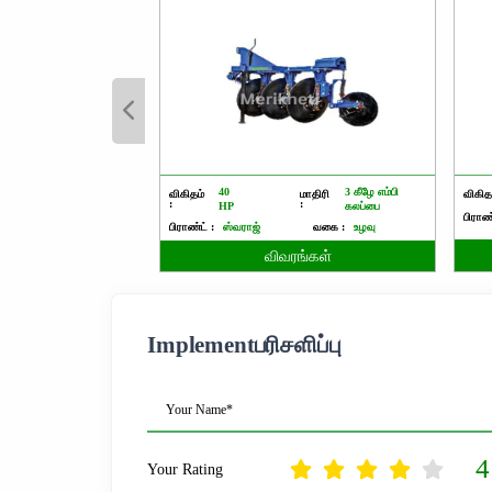
40
3 கீழே எம்பி
விகிதம்
மாதிரி
விகிதம
:
:
HP
கலப்பை
பிராண்
பிராண்ட் :
ஸ்வராஜ்
வகை :
உழவு
விவரங்கள்
Implementபரிசளிப்பு
Your Name*
4
Your Rating