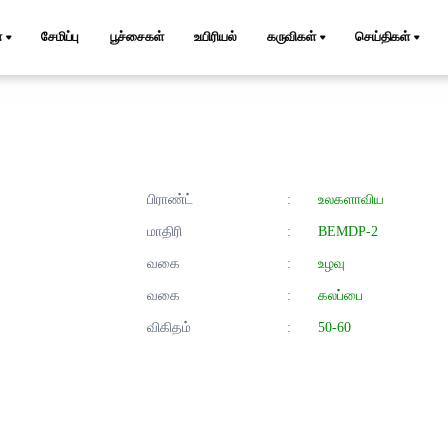
்
சேமிப்பு
பூச்சைகள்
உயிரியல்
கருவிகள்
செய்திகள்
பிராண்ட்
:
உலகளாவிய
மாதிரி
:
BEMDP-2
வகை
:
உழவு
வகை
:
கலப்பை
விகிதம்
:
50-60