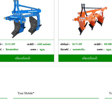
் :
35-55 HP
மாதிரி :
எம்பி கலப்பை
விகிதம் :
50-75 HP
மாதிரி :
BEMB
ட் :
சோனாலிகா
வகை :
உழவு
பிராண்ட் :
உலகளாவிய
வகை :
உழவு
விவரங்கள்
விவரங்கள்
Your Mobile*
Yo