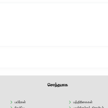
சொந்தமாக
பயிர்கள்
பத்திரிகைகள்
சேமிப்பு
முன்னேற்றக் கிராமியர்