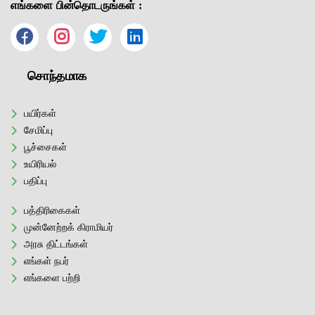
எங்களை பின்தொடருங்கள் :
சொந்தமாக
பயிர்கள்
சேமிப்பு
பூச்சைகள்
உயிரியல்
பதிப்பு
பத்திரிகைகள்
முன்னேற்றக் கிராமியர்
அரசு திட்டங்கள்
எங்கள் நபர்
எங்களை பற்றி