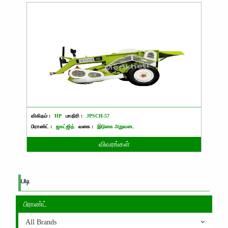
விகிதம் :
HP
மாதிரி :
JPSCH-57
பிராண்ட் :
ஜகட்ஜித்
வகை :
இடுகை அறுவடை
விவரங்கள்
படி
பிராண்ட்
All Brands