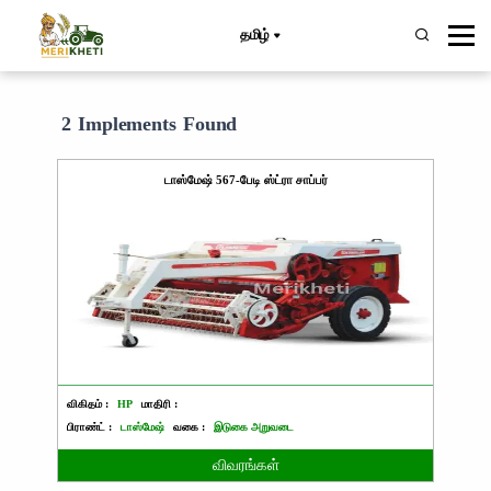
தமிழ்
2 Implements Found
டாஸ்மேஷ் 567-பேடி ஸ்ட்ரா சாப்பர்
விகிதம் :
HP
மாதிரி :
பிராண்ட் :
டாஸ்மேஷ்
வகை :
இடுகை அறுவடை
விவரங்கள்