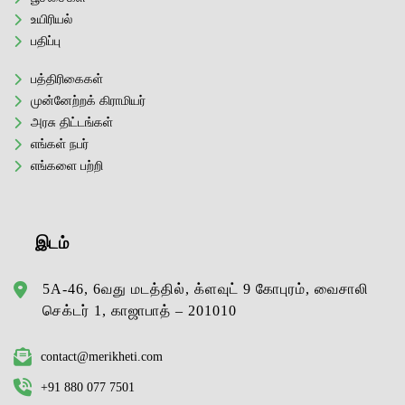
உயிரியல்
பதிப்பு
பத்திரிகைகள்
முன்னேற்றக் கிராமியர்
அரசு திட்டங்கள்
எங்கள் நபர்
எங்களை பற்றி
இடம்
5A-46, 6வது மடத்தில், க்ளவுட் 9 கோபுரம், வைசாலி
செக்டர் 1, காஜாபாத் – 201010
contact@merikheti.com
+91 880 077 7501