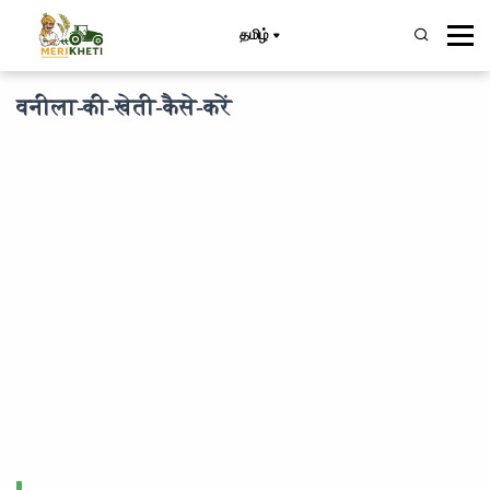
தமிழ்
वनीला-की-खेती-कैसे-करें