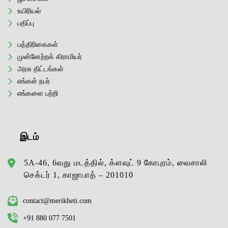
உயிரியல்
பதிப்பு
பத்திரிகைகள்
முன்னேற்றக் கிராமியர்
அரசு திட்டங்கள்
எங்கள் நபர்
எங்களை பற்றி
இடம்
5A-46, 6வது மடத்தில், க்ளவுட் 9 கோபுரம், வைசாலி
செக்டர் 1, காஜாபாத் – 201010
contact@merikheti.com
+91 880 077 7501