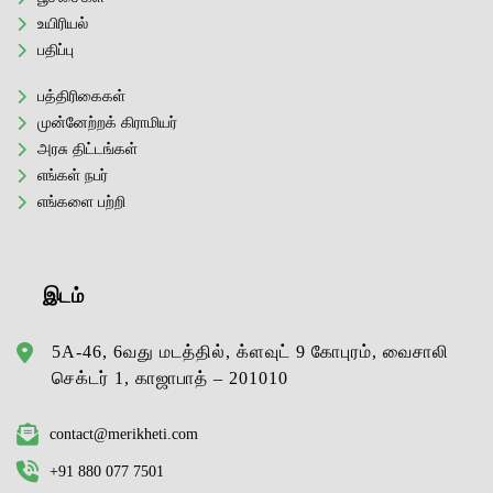
உயிரியல்
பதிப்பு
பத்திரிகைகள்
முன்னேற்றக் கிராமியர்
அரசு திட்டங்கள்
எங்கள் நபர்
எங்களை பற்றி
இடம்
5A-46, 6வது மடத்தில், க்ளவுட் 9 கோபுரம், வைசாலி
செக்டர் 1, காஜாபாத் – 201010
contact@merikheti.com
+91 880 077 7501